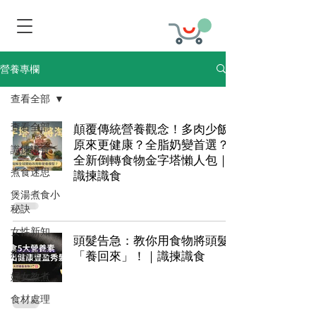
營養專欄
查看全部
查看全部
顛覆傳統營養觀念！多肉少飯
原來更健康？全脂奶變首選？
識揀識食
全新倒轉食物金字塔懶人包｜
煮食迷思
識揀識食
煲湯煮食小
秘訣
女性新知
頭髮告急：教你用食物將頭髮
疾病迷思
「養回來」！｜識揀識食
婦女教煮
食材處理