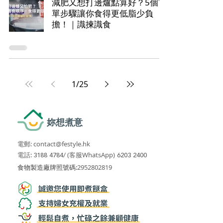
減肥又想打邊爐點算好？5個簡
單步驟讓你食得更低脂少負
擔！｜識揀識食
1
/
25
妳想煮意
電郵:
contact@festyle.hk
​​
電話:
3188 4784
/
(客服WhatsApp)
6203 2400
​食物製造廠牌照號碼:
2952802819