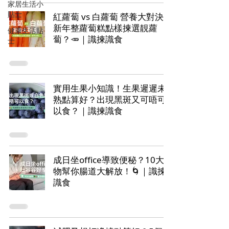
家居生活小
貼士
紅蘿蔔 vs 白蘿蔔 營養大對決！
新年整蘿蔔糕點樣揀選靚蘿
健康生活貼
蔔？🥕｜識揀識食
士
實用生果小知識！生果遲遲未
熟點算好？出現黑斑又可唔可
以食？｜識揀識食
成日坐office導致便秘？10大食
物幫你腸道大解放！🌀｜識揀
識食