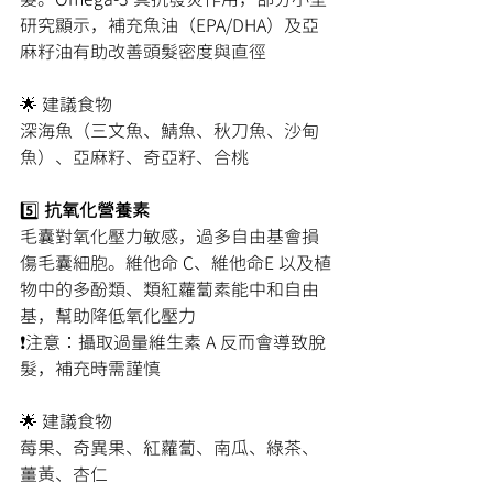
研究顯示，補充魚油（EPA/DHA）及亞
麻籽油有助改善頭髮密度與直徑
🌟 建議食物
深海魚（三文魚、鯖魚、秋刀魚、沙甸
魚）、亞麻籽、奇亞籽、合桃
5️⃣
 抗氧化營養素
毛囊對氧化壓力敏感，過多自由基會損
傷毛囊細胞。維他命 C、維他命E 以及植
物中的多酚類、類紅蘿蔔素能中和自由
基，幫助降低氧化壓力
❗注意：攝取過量維生素 A 反而會導致脫
髮，補充時需謹慎
🌟 建議食物
莓果、奇異果、紅蘿蔔、南瓜、綠茶、
薑黃、杏仁