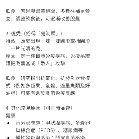
飲食：若是與營養相關，多數在補足營
養、調整飲食後，可逐漸改善脫髮
3. 
斑禿
（俗稱「鬼剃頭」)
特徵：頭皮出現一塊一塊圓形或橢圓形
「一片光滑的禿」
原因：是一種自體免疫疾病，免疫系統
錯把毛囊當成「敵人」攻擊
飲食：研究指出抗氧化、抗發炎飲食模
式（例如多蔬果、全穀、適量魚類及好
油脂）可能有助於調節免疫反應
4. 其他常見原因（可同時並存）
健康：
內分泌問題：甲狀腺疾病、多囊卵
巢綜合症（PCOS）、糖尿病等
慢性發炎與感染：頭皮真菌感染、