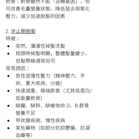
飲食：飲食雖然不能「逆轉基因」，但
可改善毛囊營養狀態、降低發炎與氧化
壓力，減少加速脫髮的因素
2. 
休止期脫髮
特徵：
突然、瀰漫性掉髮洗髮
梳頭時掉髮明顯，整體髮量變少，
但髮際線通常尚可
常見誘因：
急性或慢性壓力（精神壓力、手
術、重大疾病、分娩）
快速減重、極端節食（尤其低蛋白/
低能量飲食）
缺鐵、缺鋅、缺維他命 D、B 群等
營養不足
甲狀腺疾病、慢性疾病
某些藥物（如部分抗抑鬱藥、抗凝
血藥等）