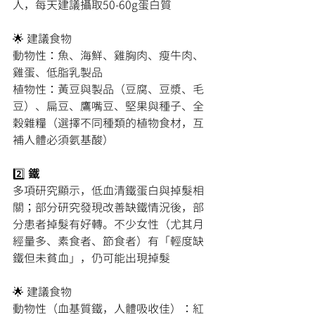
人，每天建議攝取50-60g蛋白質
🌟 建議食物
動物性：魚、海鮮、雞胸肉、瘦牛肉、
雞蛋、低脂乳製品
植物性：黃豆與製品（豆腐、豆漿、毛
豆）、扁豆、鷹嘴豆、堅果與種子、全
穀雜糧（選擇不同種類的植物食材，互
補人體必須氨基酸）
2️⃣
 鐵
多項研究顯示，低血清鐵蛋白與掉髮相
關；部分研究發現改善缺鐵情況後，部
分患者掉髮有好轉。不少女性（尤其月
經量多、素食者、節食者）有「輕度缺
鐵但未貧血」，仍可能出現掉髮
🌟 建議食物
動物性（血基質鐵，人體吸收佳）：紅