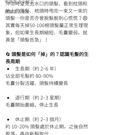
家居生活小貼士
沖涼時望見去水口的頭髮、看到枕頭和
地上的落髮、梳頭時甩完一束又一束的
健康生活貼士
頭髮…你是否亦曾脫髮脫到心慌慌？😣 
其實每天掉50-100根頭髮屬正常生理現
象，但如果生長期縮短、毛囊變弱，就
真是「頭髮告急」！
🔄
 頭髮是如何「掉」的？認識毛髮的生
長周期
生長期（約 2–6 年）
佔全部毛髮約 80–90%
毛囊分裂活躍、頭髮持續變長
退行期（約 2–3 星期）
毛囊開始萎縮，停止生長
休止期（約 2–3 個月）
約 10–20% 頭髮處於休止期，之後自然
脫落，再由新髮取代