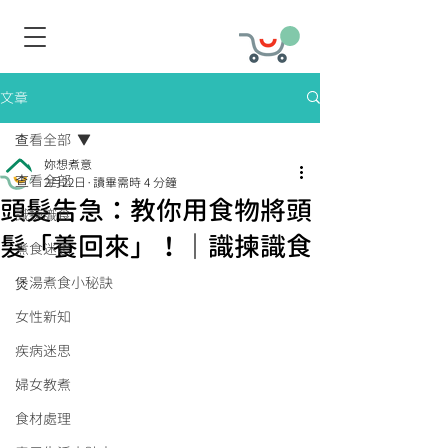
文章
查看全部
妳想煮意
查看全部
2月22日
讀畢需時 4 分鐘
頭髮告急：教你用食物將頭
識揀識食
髮「養回來」！｜識揀識食
煮食迷思
煲湯煮食小秘訣
女性新知
疾病迷思
婦女教煮
食材處理