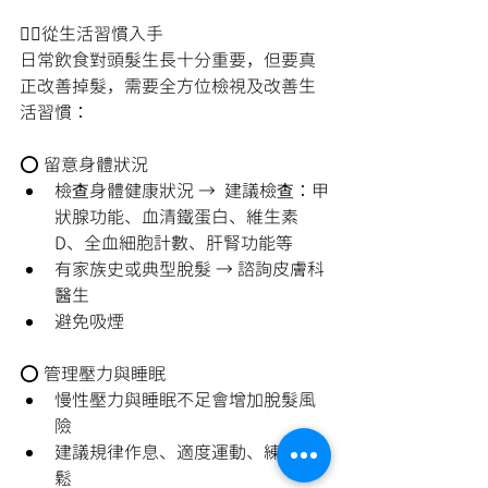
🙋‍♀️從生活習慣入手
日常飲食對頭髮生長十分重要，但要真
正改善掉髮，需要全方位檢視及改善生
活習慣：
⭕ 留意身體狀況
檢查身體健康狀況 →  建議檢查：甲
狀腺功能、血清鐵蛋白、維生素 
D、全血細胞計數、肝腎功能等
有家族史或典型脫髮 → 諮詢皮膚科
醫生
避免吸煙
⭕ 管理壓力與睡眠
慢性壓力與睡眠不足會增加脫髮風
險
建議規律作息、適度運動、練習放
鬆