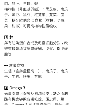
肉、豬肝、生蠔、蜆
植物性（非血基質鐵）：黑芝麻、南瓜
子、黃豆、黑豆、紅莧菜、莧菜、菠
菜，搭配維他命 C 食物（柑橘、奇異
果、甜椒）可提高植物性鐵吸收
3️⃣
 鋅
鋅有助角蛋白合成及毛囊細胞分裂；缺
鋅有機會導致髮質變細、脫髮、指甲變
脆等
🌟 建議食物
生蠔（含鋅量極高！）、南瓜子、南瓜
子、牛肉、腰果、芝麻
4️⃣
 Omega-3
適量脂質可保護及滋潤頭皮；缺乏脂肪
酸有機會導致皮膚乾燥、頭皮屑、脫
髮。Omega-3 具抗發炎作用，部分小型