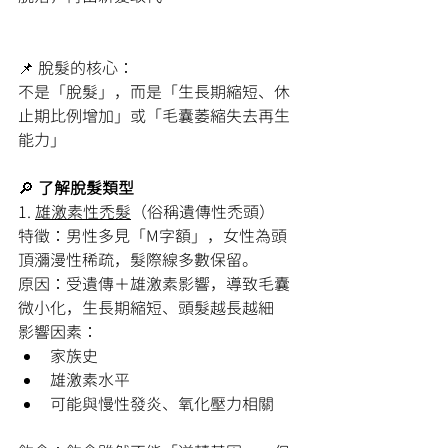
📌 脫髮的核心：
不是「脫髮」，而是「生長期縮短、休
止期比例增加」或「毛囊萎縮失去再生
能力」
🔎
 了解脫髮類型
1. 
雄激素性禿髮
（俗稱遺傳性禿頭）
特徵：男性多見「M字額」，女性為頭
頂瀰漫性稀疏，髮際線多數保留。
原因：受遺傳＋雄激素影響，導致毛囊
微小化，生長期縮短、頭髮越長越細
影響因素：
家族史
雄激素水平
可能與慢性發炎、氧化壓力相關