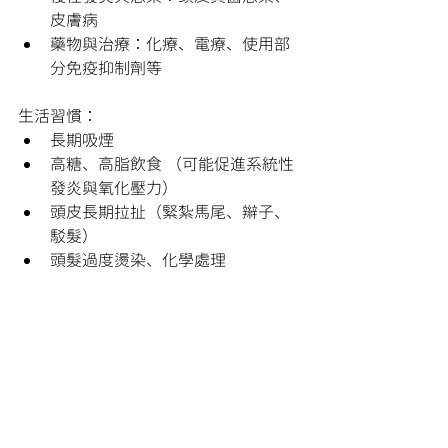
皮膚病
藥物與治療：化療、電療、使用部
分免疫抑制劑等
生活習慣：
長期吸煙
高糖、高脂飲食 （可能促進系統性
發炎與氧化壓力）
頭皮長期拉扯（緊紮馬尾、辮子、
駁髮）
頭髮過度燙染、化學處理