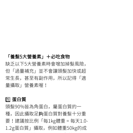
「養髮5大營養素」＋必吃食物
缺乏以下5大營養素時會增加掉髮風險，
但「過量補充」並不會讓頭髮加快或超
常生長，甚至有副作用，所以記得「適
量攝取」營養素喔！
1️⃣
 蛋白質
頭髮90%皆為角蛋白，屬蛋白質的一
種，因此攝取足夠蛋白質對養髮十分重
要！建議按比例「每1kg體重 = 每天1.0-
1.2g蛋白質」攝取，例如體重50kg的成