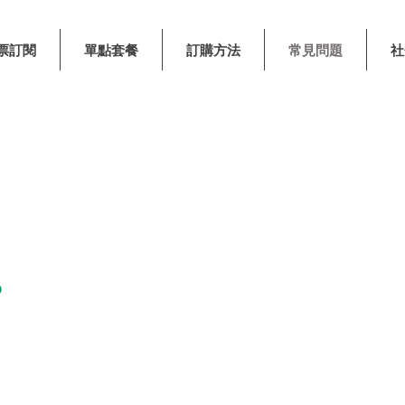
票訂閱
單點套餐
訂購方法
常見問題
社
關於妳想煮意
？