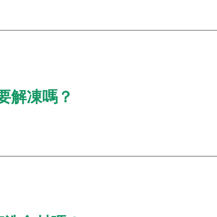
類要解凍嗎？