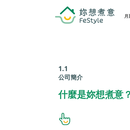
月
1.1
​公司簡介
什麼是妳想煮意