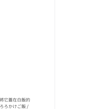
將它蓋在白飯的
ろかけご飯 / 