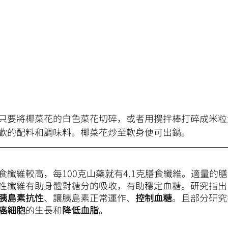
只要將椰菜花的白色菜花切碎，或者用攪拌棒打碎成米粒
歡的配料和調味料。椰菜花炒至軟身便可出鍋。
食纖維較高，每100克山藥就有4.1克膳食纖維。適量的
性纖維有助身體對糖分的吸收，有助穩定血糖。研究指出
胰島素抗性
、讓胰島素正常運作、
控制血糖
。且部分研究
癌細胞
的生長和
降低血脂
。