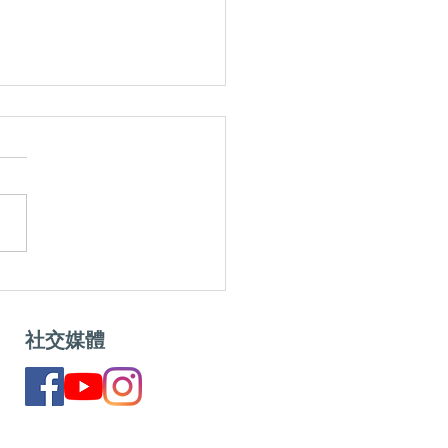
生果小知識！生果遲遲未
算好？出現黑斑又可唔可
社交媒體
？｜識揀識食