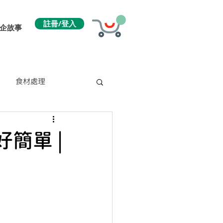
註冊/登入
企故事
食材處理
簡單 |