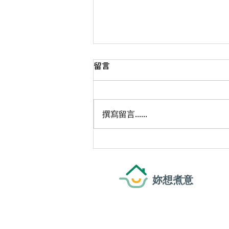
留言
撰寫留言......
顛覆傳統營養觀念！多肉少飯
原來更健康？全脂奶變首選？
全新倒轉食物金字塔懶人包｜
妳想煮意
識揀識食