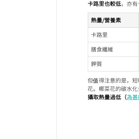
卡路里也較低
，亦有
熱量/營養素
卡路里
膳食纖維
鉀質
但值得注意的是，短
花。椰菜花的碳水化
攝取熱量過低（
為甚