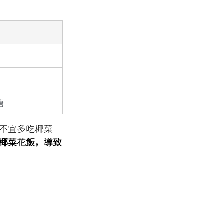
糖
不宜多吃椰菜
椰菜花飯，導致