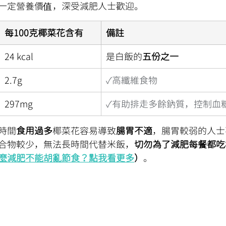
一定營養價值，深受減肥人士歡迎。
每100克椰菜花含有
備註
24 kcal
是白飯的
五份之一
2.7g
✓高纖維食物
297mg
✓有助排走多餘鈉質，控制血
時間
食用過多
椰菜花容易導致
腸胃不適
，腸胃較弱的人士
合物較少，無法長時間代替米飯，
切勿為了減肥每餐都吃
麼減肥不能胡亂節食？點我看更多
）
。