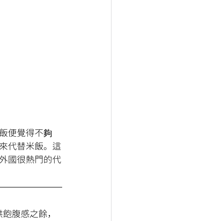
飯便覺得不夠
來代替米飯。這
外國很熱門的代
供飽腹感之餘，