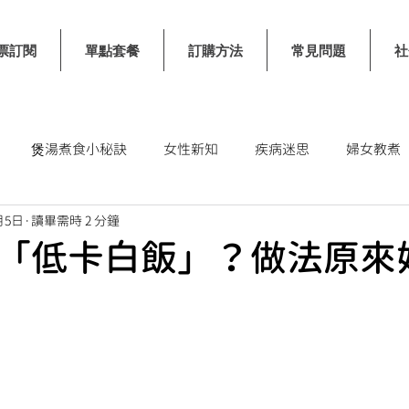
票訂閱
單點套餐
訂購方法
常見問題
社
煲湯煮食小秘訣
女性新知
疾病迷思
婦女教煮
月5日
讀畢需時 2 分鐘
士
「低卡白飯」？做法原來好