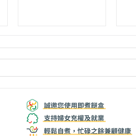
紅蘿蔔 vs 白蘿蔔 營養大對
實用
決！新年整蘿蔔糕點樣揀選靚
熟點
蘿蔔？🥕｜識揀識食
以食