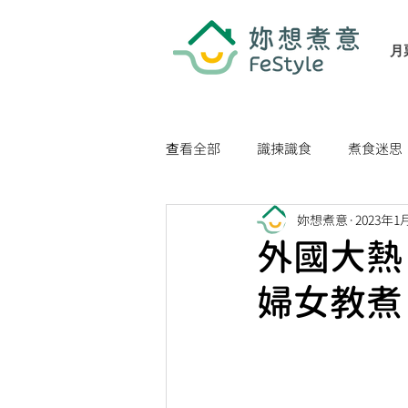
月
查看全部
識揀識食
煮食迷思
妳想煮意
2023年1
家居生活小貼士
健康生活貼
外國大熱
婦女教煮