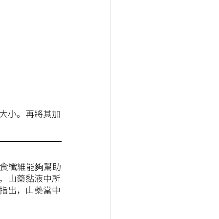
大小。再將其加
膳食纖維能夠幫助
，山藥黏液中所
指出，山藥當中