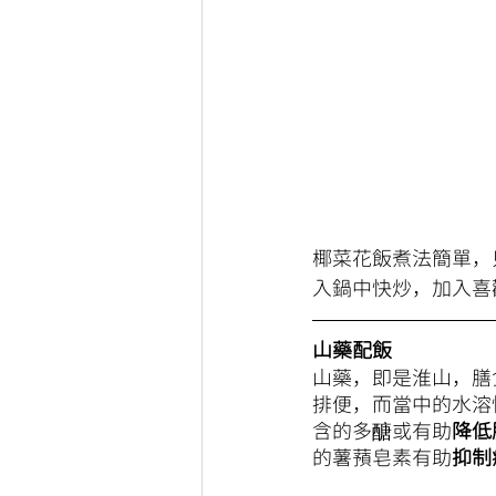
椰菜花飯煮法簡單，
入鍋中快炒，加入喜
山藥配飯
山藥，即是淮山，膳
排便，而當中的水溶
含的多醣或有助
降低
的薯蕷皂素有助
抑制