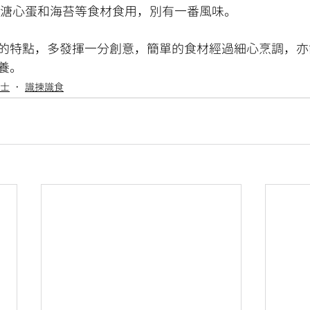
），搭配溏心蛋和海苔等食材食用，別有一番風味。
的特點，多發揮一分創意，簡單的食材經過細心烹調，亦
養。
士
識揀識食