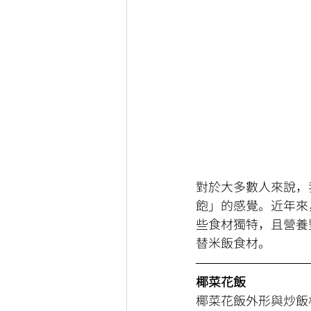
對於大多數人來說，
飽」的感覺。近年來
些食材獨特，且營養
替米飯食材。
椰菜花飯
椰菜花飯外形與炒飯