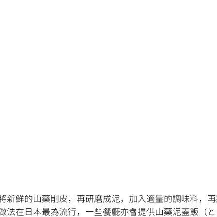
將新鮮的山藥削皮，再研磨成泥，加入適量的調味料，再
做法在日本最為流行，一些餐廳亦會提供山藥泥蓋飯（とろ