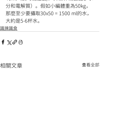
分和電解質）。假如小編體重為50kg，
那麼至少要攝取30x50 = 1500 ml的水，
大約是5-6杯水。
識揀識食
相關文章
查看全部