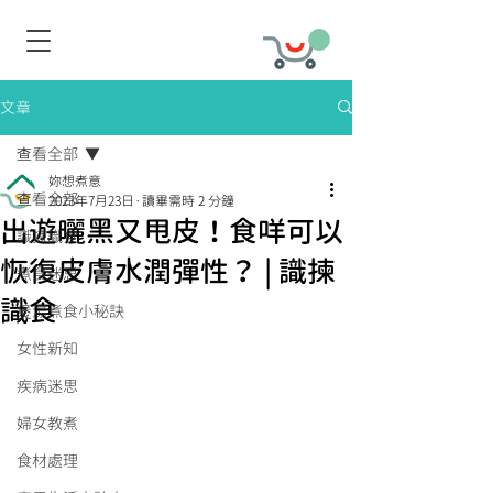
文章
查看全部
妳想煮意
查看全部
2023年7月23日
讀畢需時 2 分鐘
出遊曬黑又甩皮！食咩可以
識揀識食
恢復皮膚水潤彈性？ | 識揀
煮食迷思
識食
煲湯煮食小秘訣
女性新知
疾病迷思
婦女教煮
食材處理