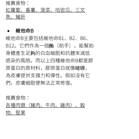
推薦食物：
紅蘿蔔、番薯、菠菜、哈密瓜、三文
魚、豬肝
維他命B
維他命B主要包括維他命B1、B2、B6、
B12。它們作為一個酶（助手），能幫助
身體產生足夠的白血細胞和抗體來減低
感染的風險。而以上四種維他命B都是膠
原蛋白的原材料，膠原蛋白就像啫喱，
為皮膚提供支撐力和彈性。假如沒有它
們，皮膚細胞便無法正常修復。
推薦食物：
各種肉類（豬肉、牛肉、雞肉）、穀
物、堅果