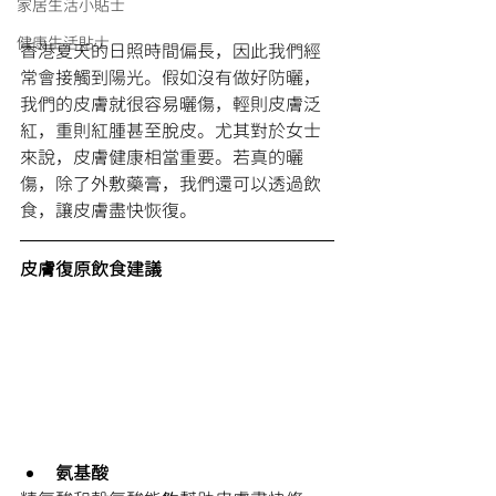
家居生活小貼士
健康生活貼士
香港夏天的日照時間偏長，因此我們經
常會接觸到陽光。假如沒有做好防曬，
我們的皮膚就很容易曬傷，輕則皮膚泛
紅，重則紅腫甚至脫皮。尤其對於女士
來說，皮膚健康相當重要。若真的曬
傷，除了外敷藥膏，我們還可以透過飲
食，讓皮膚盡快恢復。
皮膚復原飲食建議
氨基酸