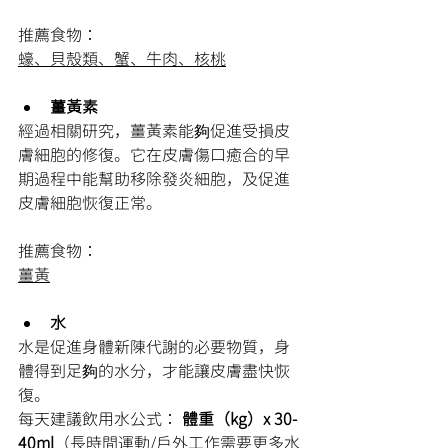
推薦食物：
蠔、貝殼類、蟹、牛肉、核桃
薑黃素
經過相關研究，薑黃素能夠促進受損皮
膚細胞的修復。它在皮膚傷口癒合的早
期過程中能幫助移除發炎細胞，及促進
皮膚細胞恢復正常。
推薦食物：
薑黃
水
水是促進身體新陳代謝的必要物質，身
體得到足夠的水分，才能讓皮膚盡快恢
復。
每天建議飲用水公式： 
體重（kg）x 30-
40ml
（長時間運動/戶外工作需要更多水