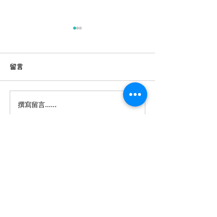
留言
撰寫留言......
唔好全部擺雪櫃！蔬果保
入廚必學的住家餸
存秘訣 | 食材處理
水蛋 | 新手上路
妳想煮意
電郵:
contact@festyle.hk
​​
電話:
3188 4784
/
(客服WhatsApp)
6203 2400
​食物製造廠牌照號碼:
2952802819