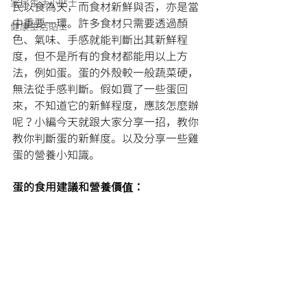
家居生活小貼士
民以食為天，而食材新鮮與否，亦是當
中重要一環。許多食材只需要透過顏
健康生活貼士
色、氣味、手感就能判斷出其新鮮程
度，但不是所有的食材都能用以上方
法，例如蛋。蛋的外殼較一般蔬菜硬，
無法從手感判斷。假如買了一些蛋回
來，不知道它的新鮮程度，應該怎麼辦
呢？小編今天就跟大家分享一招，教你
教你判斷蛋的新鮮度。以及分享一些雞
蛋的營養小知識。
蛋的食用建議和營養價值：