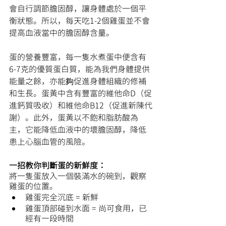
會自行調節膽固醇，讓身體處於一個平
衡狀態。所以，每天吃1-2個雞蛋並不會
提高血液當中的膽固醇含量。
蛋的營養豐富，每一隻水煮蛋中便含有
6-7克的優質蛋白質，能為我們身體提供
能量之餘，亦能夠促進身體組織的修補
和生長。蛋黃中含有豐富的維他命D（促
進鈣質吸收）和維他命B12（促進新陳代
謝）。此外，蛋黃以不飽和脂肪酸為
主，它能降低血液中的壞膽固醇，降低
患上心腦血管的風險。
一招教你判斷蛋的新鮮度：
將一隻蛋放入一個裝滿水的碗到，觀察
雞蛋的位置。
雞蛋完全沉底 = 新鮮
雞蛋頂部碰到水面 = 尚可食用，已
經有一段時間