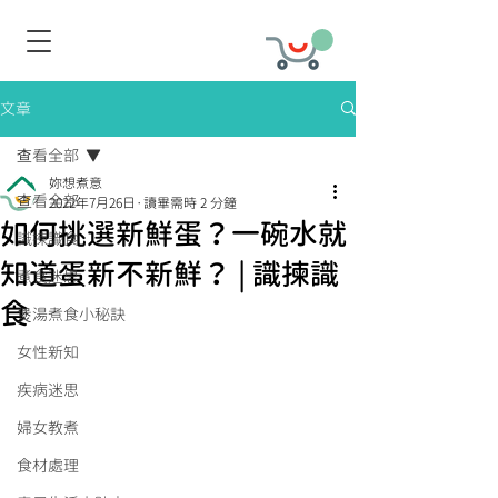
文章
查看全部
妳想煮意
查看全部
2022年7月26日
讀畢需時 2 分鐘
如何挑選新鮮蛋？一碗水就
識揀識食
知道蛋新不新鮮？ | 識揀識
煮食迷思
食
煲湯煮食小秘訣
女性新知
疾病迷思
婦女教煮
食材處理