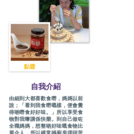
點醬
​自我介紹
由細到大都喜歡食嘢，媽媽以前
說；「看到我食嘢嘅樣，便會覺
得啲嘢食好好味。」所以享受食
物對我嚟講係快樂。到自己做咗
全職媽媽，想整啲好味嘅食物比
屋企人，所以經常喺廚房埋頭苦