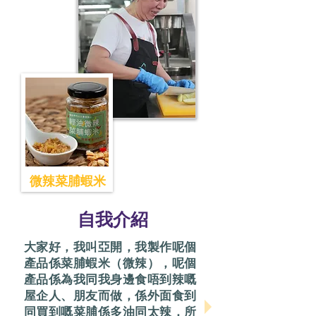
微辣菜脯蝦米
​自我介紹
大家好，我叫亞開，我製作呢個
產品係菜脯蝦米（微辣），呢個
產品係為我同我身邊食唔到辣嘅
屋企人、朋友而做，係外面食到
同買到嘅菜脯係多油同太辣，所