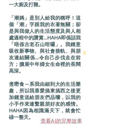
一大廚及打雜。
「潮媽」是別人給我的稱呼！這
個「潮」字跟我的衣著無關；卻
是與我做人的生活態度及與人相
處過程中的讚賞…HAHA即係話我
「唔係古老石山咁囉」。我鍾意
吸收新事物、與社會接軌、與朋
友連結關係…令自己步伐走在前
方；擴展中年婦女生命裡的長闊
高深。
煮嘢食～系我由細到大的生活樂
趣，所以我喜愛搞東搞西之後更
加鍾意送給朋友們品嚐，以我的
小手作來連繫親朋好友的感情。
HAHA因為相識滿天下，就會忙
碌一整天。
查看AJ的完整故事