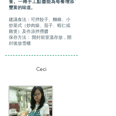
食。一樽手工點醬能為每餐增添
豐富的味道。
建議食法：可拌餃子、麵條、小
炒菜式（炒肉燥、茄子、蝦仁或
雞煲）及作凉拌撈醬
保存方法： 開封前室溫存放，開
封後放雪櫃
Ceci