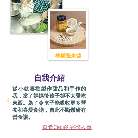
檸檬薏米醬
​自我介紹
從小就喜歡製作甜品和手作的
我，當了媽媽後孩子卻不太愛吃
東西。為了令孩子能吸收更多營
養和喜愛食物，自此不斷鑽研有
營食譜。
查看Ceci的完整故事