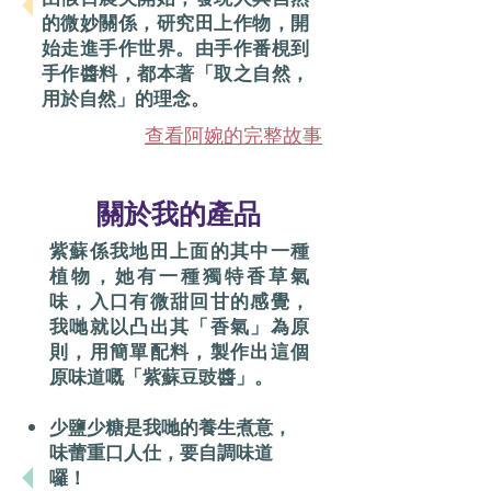
的微妙關係，研究田上作物，開
始走進手作世界。由手作番梘到
手作醬料，都本著「取之自然，
用於自然」的理念。
查看阿婉的完整故事
關於我的產品
紫蘇係我地田上面的其中一種
植物，她有一種獨特香草氣
味，入口有微甜回甘的感覺，
我哋就以凸出其「香氣」為原
則，用簡單配料，製作出這個
原味道嘅「紫蘇豆豉醬」。
少鹽少糖是我哋的養生煮意，
味蕾重口人仕，要自調味道
囉！