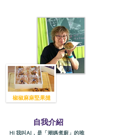
椒椒麻麻堅果撻
​自我介紹
Hi 我叫AJ，是「潮媽煮廚」的唯