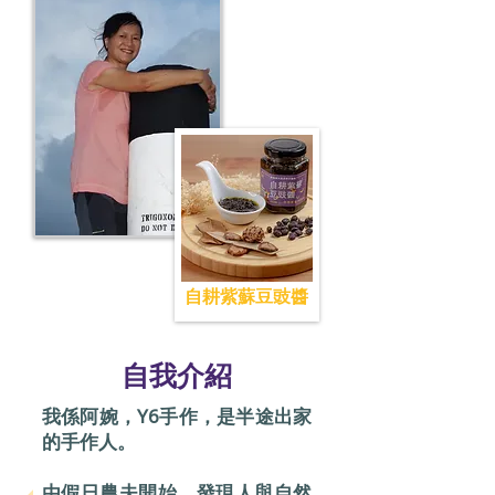
自耕紫蘇豆豉醬
​自我介紹
我係阿婉，Y6手作，是半途出家
的手作人。
由假日農夫開始，發現人與自然