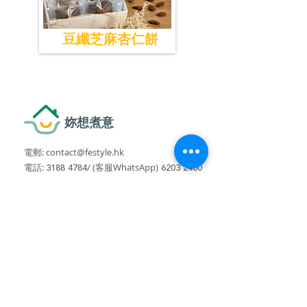
豆纖芝麻杏仁餅
妳想煮意
電郵:
contact@festyle.hk
​​
電話:
3188 4784
/
(客服WhatsApp)
6203 2400
​食物製造廠牌照號碼:
2952802819
關於我們
社交媒體