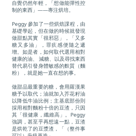
自覺仍然年輕，「想做能彈性控
制的東西」——專注烘培。
Peggy 參加了一些烘焙課程，由
基礎學起，但在做的時候就發現
做甜點其實「很邪惡」，「又多
糖又多油」，罪疚感便隨之遞
增。如是者，如何取代選用相對
健康的油、 減糖、以及尋找東西
替代易引發身體敏感的麩質（麵
粉），就是她一直在想的事。
做甜品最重要的糖，會用羅漢果
糖予以取代；油就加入芥花籽油
以降低牛油比例；主基底部份則
採用相對麵粉十倍的豆渣，只因
其「很健康，纖維高」。Peggy
強調，甚至乎再想遠一點，豆渣
是烘乾了的豆漿渣，「（整件事
可以）升級再造」。