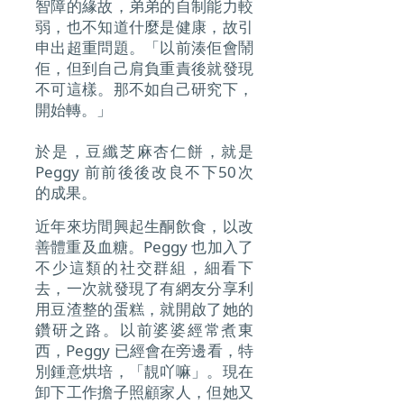
智障的緣故，弟弟的自制能力較
弱，也不知道什麼是健康，故引
申出超重問題。「以前湊佢會鬧
佢，但到自己肩負重責後就發現
不可這樣。那不如自己研究下，
開始轉。」
於是，豆纖芝麻杏仁餅，就是
Peggy 前前後後改良不下50次
的成果。
近年來坊間興起生酮飲食，以改
善體重及血糖。Peggy 也加入了
不少這類的社交群組，細看下
去，一次就發現了有網友分享利
用豆渣整的蛋糕，就開啟了她的
鑽研之路。以前婆婆經常煮東
西，Peggy 已經會在旁邊看，特
別鍾意烘培，「靚吖嘛」。現在
卸下工作擔子照顧家人，但她又