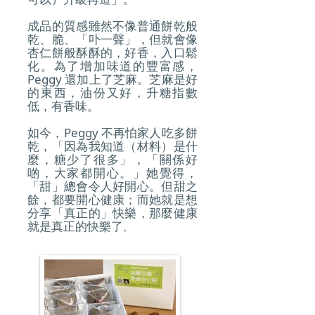
成品的質感雖然不像普通餅乾般
乾、脆、「卟一聲」，但就會像
杏仁餅般酥酥的，好香，入口鬆
化。為了增加味道的豐富感，
Peggy 還加上了芝麻。芝麻是好
的東西，油份又好，升糖指數
低，有香味。
如今，Peggy 不再怕家人吃多餅
乾，「因為我知道（材料）是什
麼，糖少了很多」，「關係好
啲，大家都開心。」她覺得，
「甜」總會令人好開心。但甜之
餘，都要開心健康；而她就是想
分享「真正的」快樂，那麼健康
就是真正的快樂了
。