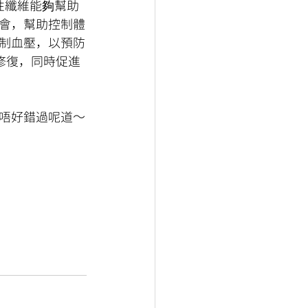
性纖維能夠幫助
會，幫助控制體
制血壓，以預防
修復，同時促進
唔好錯過呢道～