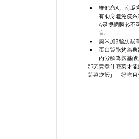
維他命A，南瓜
有助身體免疫系
A是視網膜必不
盲。
奧米加3脂肪酸
蛋白質能夠為身
內分解為氨基酸
那究竟煮什麼菜才能
蔬菜炊飯」，好吃且