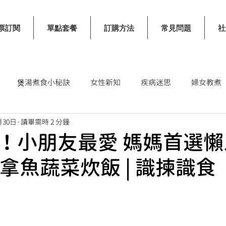
票訂閱
單點套餐
訂購方法
常見問題
社
煲湯煮食小秘訣
女性新知
疾病迷思
婦女教煮
月30日
讀畢需時 2 分鐘
士
！小朋友最愛 媽媽首選懶
拿魚蔬菜炊飯 | 識揀識食