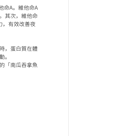
他命A。維他命A
。其次，維他命
力，有效改善夜
時，蛋白質在體
動。
的「南瓜吞拿魚