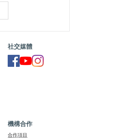
＝減肥神器？小心越吃越
教你點揀乳酪 | 識揀識食
社交媒體
機構合作
合作項目