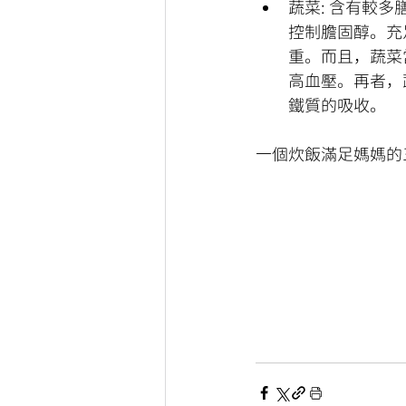
蔬菜: 含有較
控制膽固醇。充
重。而且，蔬菜
高血壓。再者，
鐵質的吸收。
一個炊飯滿足媽媽的