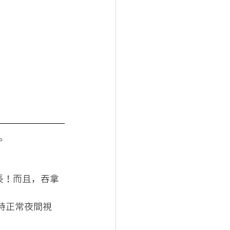
。
。
長！而且，吞拿
。
持正常夜間視