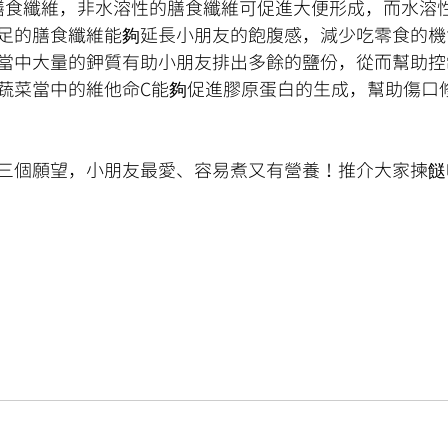
多膳食纖維，非水溶性的膳食纖維可促進大便形成，而水溶
足的膳食纖維能夠延長小朋友的飽腹感，減少吃零食的機
當中大量的鉀質有助小朋友排出多餘的鹽份，從而幫助控
蔬菜當中的維他命C能夠促進膠原蛋白的生成，幫助傷口
三個願望，小朋友最愛、容易煮又有營養！推介大家揀餸