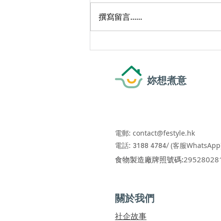
撰寫留言......
原來罐頭食品 ≠ 加咗防腐
劑！ 教你揀美味健康罐頭 | 識
揀識食
妳想煮意
電郵:
contact@festyle.hk
​​
電話:
3188 4784/
(客服WhatsApp
​食物製造廠牌照號碼:
29528028
關於我們
社企故事