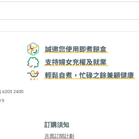
低糖飲品可含5包砂糖? 小心跌
乳酪
落飲食陷阱！ | 識揀識食
肥！
)
6203 2400
19
訂購須知
​月票訂閱計劃