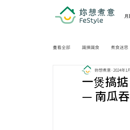
月
查看全部
識揀識食
煮食迷思
妳想煮意
2024年1
家居生活小貼士
健康生活貼
一煲搞掂
— 南瓜吞