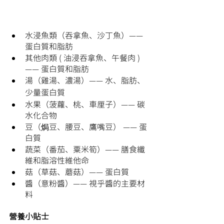
水浸魚類（吞拿魚、沙丁魚）—— 
蛋白質和脂肪
其他肉類 ( 油浸吞拿魚、午餐肉 ) 
—— 蛋白質和脂肪
湯（雞湯、濃湯）—— 水、脂肪、
少量蛋白質
水果（菠蘿、桃、車厘子）—— 碳
水化合物
豆（焗豆、腰豆、鷹嘴豆） —— 蛋
白質
蔬菜（番茄、粟米筍）—— 膳食纖
維和脂溶性維他命
菇（草菇、蘑菇）—— 蛋白質
醬（意粉醬）—— 視乎醬的主要材
料
營養小貼士