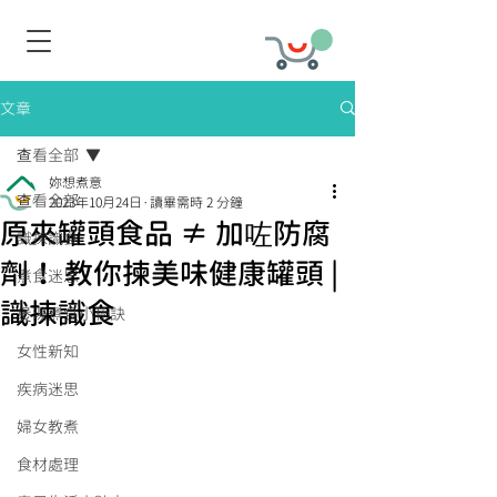
文章
查看全部
妳想煮意
查看全部
2023年10月24日
讀畢需時 2 分鐘
原來罐頭食品 ≠ 加咗防腐
識揀識食
劑！ 教你揀美味健康罐頭 |
煮食迷思
識揀識食
煲湯煮食小秘訣
女性新知
疾病迷思
婦女教煮
食材處理