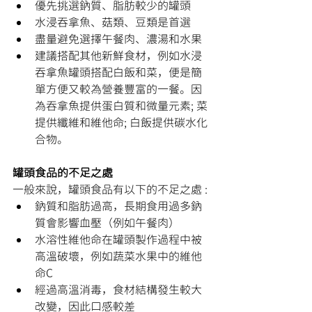
優先挑選鈉質、脂肪較少的罐頭
水浸吞拿魚、菇類、豆類是首選
盡量避免選擇午餐肉、濃湯和水果
建議搭配其他新鮮食材，例如水浸
吞拿魚罐頭搭配白飯和菜，便是簡
單方便又較為營養豐富的一餐。因
為吞拿魚提供蛋白質和微量元素; 菜
提供纖維和維他命; 白飯提供碳水化
合物。
罐頭食品的不足之處
一般來說，罐頭食品有以下的不足之處 :
鈉質和脂肪過高，長期食用過多鈉
質會影響血壓（例如午餐肉）
水溶性維他命在罐頭製作過程中被
高溫破壞，例如蔬菜水果中的維他
命C
經過高溫消毒，食材結構發生較大
改變，因此口感較差