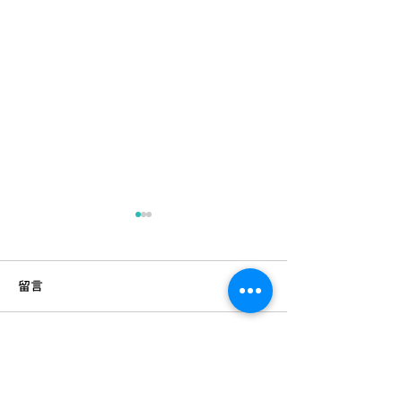
留言
撰寫留言......
慳錢秘技！用餸包搭配呢5
保持新鮮食材口
款食材，輕鬆搞掂全家營
浪費！🥔 薯仔 