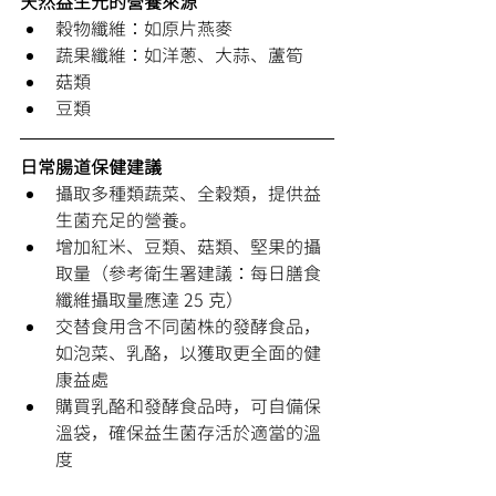
天然益生元的營養來源
穀物纖維：如原片燕麥
蔬果纖維：如洋蔥、大蒜、蘆筍
菇類
豆類
日常腸道保健建議
攝取多種類蔬菜、全穀類，提供益
生菌充足的營養。
增加紅米、豆類、菇類、堅果的攝
取量（參考衛生署建議：每日膳食
纖維攝取量應達 25 克）
交替食用含不同菌株的發酵食品，
如泡菜、乳酪，以獲取更全面的健
康益處
購買乳酪和發酵食品時，可自備保
溫袋，確保益生菌存活於適當的溫
度