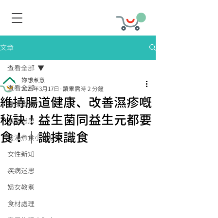
文章
查看全部
妳想煮意
查看全部
2025年3月17日
讀畢需時 2 分鐘
維持腸道健康、改善濕疹嘅
識揀識食
秘訣！益生菌同益生元都要
煮食迷思
食！｜識揀識食
煲湯煮食小秘訣
女性新知
疾病迷思
婦女教煮
食材處理