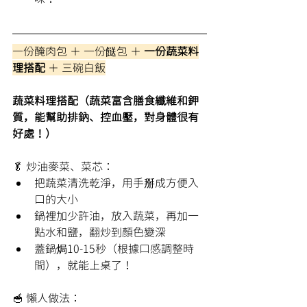
一份醃肉包 ＋ 一份餸包 ＋ 
一份蔬菜料
理搭配
 ＋ 三碗白飯
蔬菜料理搭配（蔬菜富含膳食纖維和鉀
質，能幫助排鈉、控血壓，對身體很有
好處！）
🥬 炒油麥菜、菜芯：
把蔬菜清洗乾淨，用手掰成方便入
口的大小
鍋裡加少許油，放入蔬菜，再加一
點水和鹽，翻炒到顏色變深
蓋鍋焗10-15秒（根據口感調整時
間），就能上桌了！
🥣 懶人做法：