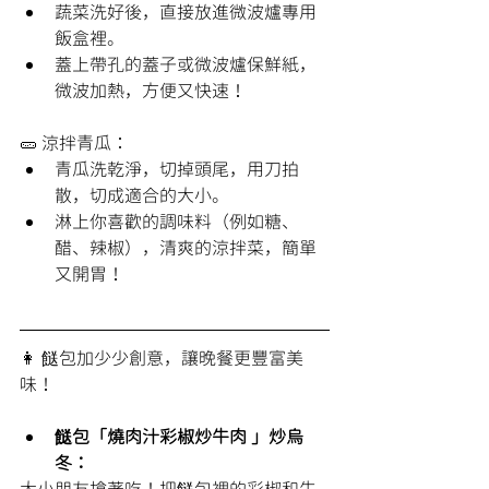
蔬菜洗好後，直接放進微波爐專用
飯盒裡。
蓋上帶孔的蓋子或微波爐保鮮紙，
微波加熱，方便又快速！
🥒 
涼拌青瓜：
青瓜洗乾淨，切掉頭尾，用刀拍
散，切成適合的大小。
淋上你喜歡的調味料（例如糖、
醋、辣椒），清爽的涼拌菜，簡單
又開胃！
👩 餸包加少少創意，讓晚餐更豐富美
味！
餸包「燒肉汁彩椒炒牛肉 」炒烏
冬：