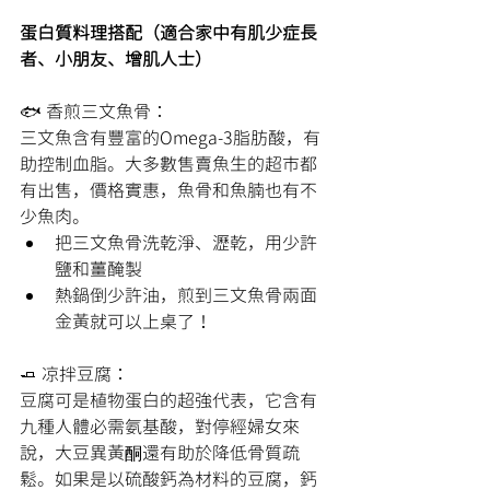
蛋白質料理搭配（適合家中有肌少症長
者、小朋友、增肌人士）
🐟 香煎三文魚骨：
三文魚含有豐富的Omega-3脂肪酸，有
助控制血脂。大多數售賣魚生的超市都
有出售，價格實惠，魚骨和魚腩也有不
少魚肉。
把三文魚骨洗乾淨、瀝乾，用少許
鹽和薑醃製
熱鍋倒少許油，煎到三文魚骨兩面
金黃就可以上桌了！
🧈 凉拌豆腐：
豆腐可是植物蛋白的超強代表，它含有
九種人體必需氨基酸，對停經婦女來
說，大豆異黃酮還有助於降低骨質疏
鬆。如果是以硫酸鈣為材料的豆腐，鈣