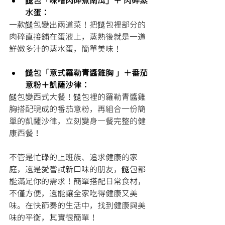
餸包「味噌肉碎煮南瓜」＋ 肉碎蒸
水蛋：
一款餸包變出兩道菜！把餸包裡部分的
肉碎直接鋪在蛋液上，蒸熟後就是一道
鮮嫩多汁的蒸水蛋，簡單美味！
餸包「意式羅勒青醬雞胸 」＋番茄
意粉＋凱薩沙律：
餸包變西式大餐！餸包裡的羅勒青醬雞
胸搭配現成的番茄意粉，再組合一份簡
單的凱薩沙律，立刻變身一餐完整的健
康西餐！
不管是忙碌的上班族、追求健康的家
庭，還是愛嘗試新口味的朋友，餸包都
能滿足你的需求！簡單搭配日常食材，
不僅方便，還能讓全家吃得健康又美
味。在快節奏的生活中，找到健康與美
味的平衡，其實很簡單！