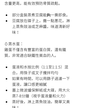
含量更高，能有效預防骨質疏鬆。
部分盒裝蒸煮豆腐能夠一撕即食。
豆腐放在碟子上，撒一點蔥花，淋
上蒸魚豉油或芝麻醬，味道清新好
味！
🥚蒸水蛋：
雞蛋不僅含有豐富的蛋白質，還有鐵
質，非常適合缺鐵性貧血的人。
蛋液和水按比例（1:1至1:1.5）混
合，用筷子或叉子攪拌均勻
如果有時間，可以用篩子過濾一下
蛋液，讓口感更細膩
蓋上微波爐保鮮紙或大碟，用大火
蒸7-8分鐘（視乎蛋液量和火力）
蒸好後，淋上蒸魚豉油，簡單又美
味！