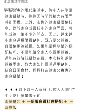
家居生活小貼士
健康生活貼士
在快節奏的現代生活中，許多人在準備
健康餐點時，往往因時間與精力有限而
感到困擾。此外，市售的健康餐價格較
高，對於家庭成員較多的家庭而言，可
能成為一筆不
少
的開支。因此，越來越
多家庭選擇購買餸包，既方便又營養，
且價格更為親民。如果能掌握簡單的搭
配技巧，不僅能讓全家人吃得更營養，
還能有效降低餐飲花費。本次特別邀請
營養學家，教大家如何靈活運用餸包，
結合日常食材，輕鬆打造健康又實惠的
家庭餐單！
👨 👩 👦以下以三人家庭（2位大人同1位
小朋友）份量做示範
兩份餸包 ＋
 一份蛋白質料理搭配 
＋  三
碗白飯