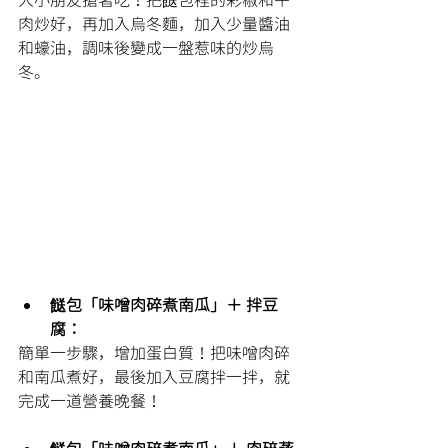
大小朋友搶著吃！把餸包裡的彩椒和牛
肉炒好，再加入烏冬麵，加入少量醬油
和蠔油，調味後變成一盤惹味的炒烏
冬。
餸包「味噌肉碎煮南瓜」＋ 拌豆
腐：
簡單一步驟，增加蛋白質！把味噌肉碎
和南瓜煮好，最後加入豆腐拌一拌，就
完成一道營養晚餐！