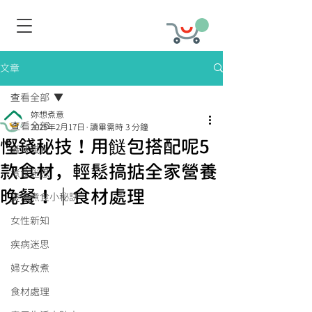
文章
查看全部
妳想煮意
查看全部
2025年2月17日
讀畢需時 3 分鐘
慳錢秘技！用餸包搭配呢5
識揀識食
款食材，輕鬆搞掂全家營養
煮食迷思
晚餐！｜食材處理
煲湯煮食小秘訣
女性新知
疾病迷思
婦女教煮
食材處理