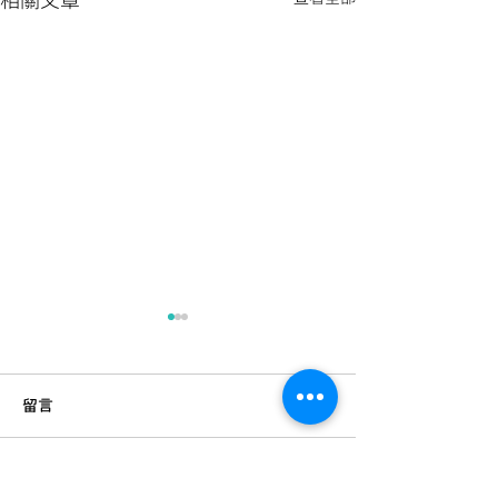
相關文章
留言
撰寫留言......
「爆肝」成日OT？打工仔
洗衣機變成細菌