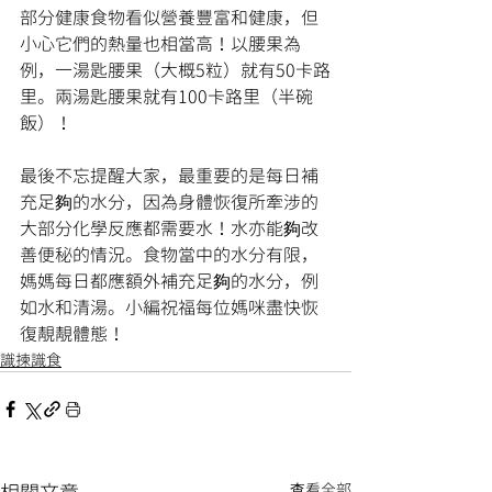
部分健康食物看似營養豐富和健康，但
小心它們的熱量也相當高！以腰果為
例，一湯匙腰果（大概5粒）就有50卡路
里。兩湯匙腰果就有100卡路里（半碗
飯）！
最後不忘提醒大家，最重要的是每日補
充足夠的水分，因為身體恢復所牽涉的
大部分化學反應都需要水！水亦能夠改
善便秘的情況。食物當中的水分有限，
媽媽每日都應額外補充足夠的水分，例
如水和清湯。小編祝福每位媽咪盡快恢
復靚靚體態！
識揀識食
查看全部