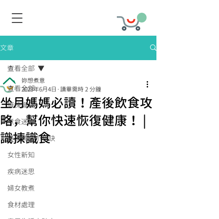
文章
查看全部
妳想煮意
查看全部
2023年6月4日
讀畢需時 2 分鐘
坐月媽媽必讀！產後飲食攻
識揀識食
略，幫你快速恢復健康！ |
煮食迷思
識揀識食
煲湯煮食小秘訣
女性新知
疾病迷思
婦女教煮
食材處理