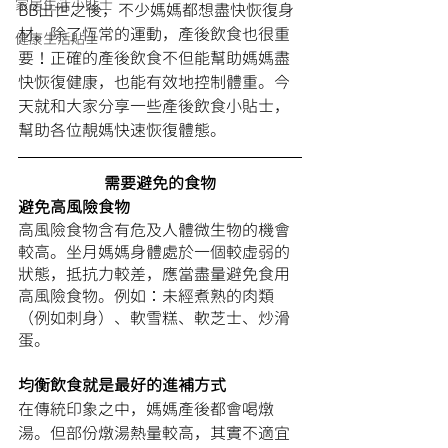
家居生活小貼士
BB出世之後，不少媽媽都想盡快恢復身
材。除了恆常的運動，產後飲食也很重
健康生活貼士
要！正確的產後飲食不但能幫助媽媽盡
快恢復健康，也能有效地控制體重。今
天就和大家分享一些產後飲食小貼士，
幫助各位靚媽快速恢復體態。
需要避免的食物
避免高風險食物
高風險食物含有危及人體微生物的機會
較高。坐月媽媽身體處於一個較虛弱的
狀態，抵抗力較差，應當盡量避免食用
高風險食物。例如：未經煮熟的肉類
（例如刺身）、軟雪糕、軟芝士、炒滑
蛋。
均衡飲食就是最好的進補方式
在傳統印象之中，媽媽產後都會喝燉
湯。但部份燉湯熱量較高，其實不適宜