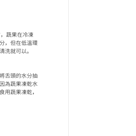
分，但在低溫環
清洗就可以。
將舌頭的水分抽
因為蔬果凍乾水
食用蔬果凍乾，