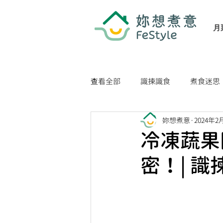
月
查看全部
識揀識食
煮食迷思
妳想煮意
2024年2
家居生活小貼士
健康生活貼
冷凍蔬果
密！| 識