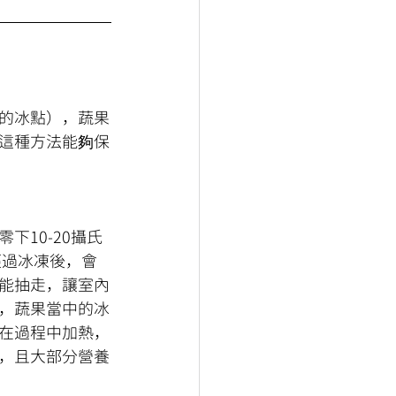
的冰點），蔬果
這種方法能夠保
10-20攝氏
經過冰凍後，會
能抽走，讓室內
，蔬果當中的冰
在過程中加熱，
，且大部分營養