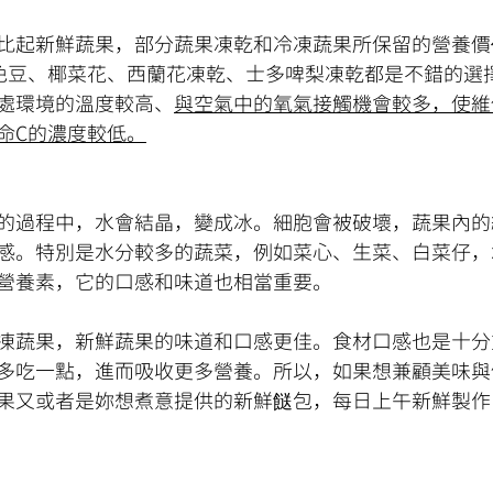
比起新鮮蔬果，部分蔬果凍乾和冷凍蔬果所保留的營養價
色豆、椰菜花、西蘭花凍乾、士多啤梨凍乾都是不錯的選
處環境的溫度較高、
與空氣中的氧氣接觸機會較多，使維
命C的濃度較低。
的過程中，水會結晶，變成冰。細胞會被破壞，蔬果內的
感。特別是水分較多的蔬菜，例如菜心、生菜、白菜仔，
營養素，它的口感和味道也相當重要。
凍蔬果，新鮮蔬果的味道和口感更佳。食材口感也是十分
多吃一點，進而吸收更多營養。所以，如果想兼顧美味與
果又或者是妳想煮意提供的新鮮餸包，每日上午新鮮製作