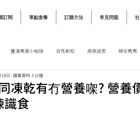
票訂閱
單點套餐
訂購方法
常見問題
社
煲湯煮食小秘訣
女性新知
疾病迷思
婦女教煮
月18日
讀畢需時 3 分鐘
士
同凍乾有冇營養㗎? 營養
揀識食