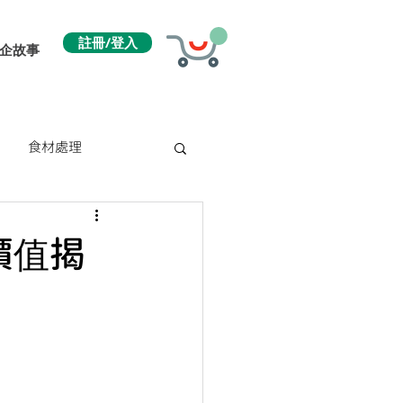
註冊/登入
企故事
食材處理
價值揭