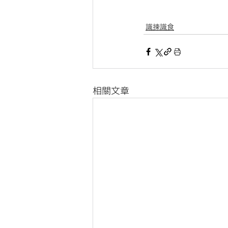
識揀識食
相關文章