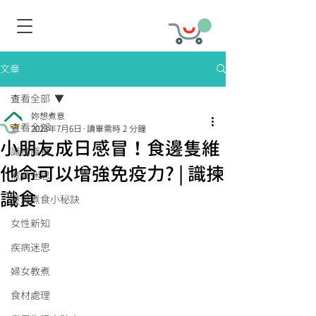
文章
查看全部
妳想煮意
查看全部
2023年7月6日
讀畢需時 2 分鐘
小朋友成日感冒！食邊隻維
識揀識食
他命可以增強免疫力? | 識揀
煮食迷思
識食
煲湯煮食小秘訣
女性新知
疾病迷思
婦女教煮
食材處理