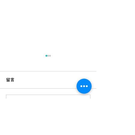
留言
撰寫留言......
狂飲可樂咖啡會導致牙齒
低糖飲品可含5包
染色？教你遠離黃牙和黑
心跌落飲食陷阱！
牙！ | 識揀識食
食