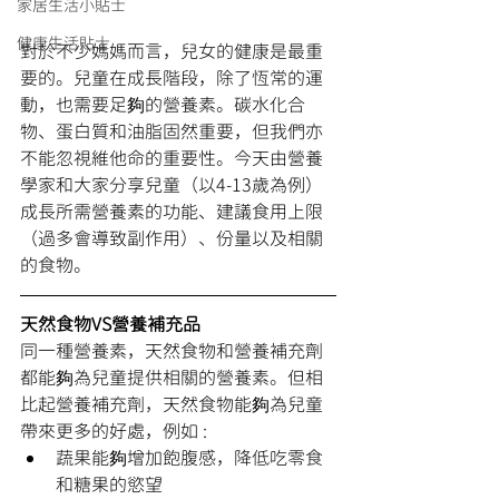
家居生活小貼士
健康生活貼士
對於不少媽媽而言，兒女的健康是最重
要的。兒童在成長階段，除了恆常的運
動，也需要足夠的營養素。碳水化合
物、蛋白質和油脂固然重要，但我們亦
不能忽視維他命的重要性。今天由營養
學家和大家分享兒童（以4-13歲為例）
成長所需營養素的功能、建議食用上限
（過多會導致副作用）、份量以及相關
的食物。
天然食物VS營養補充品
同一種營養素，天然食物和營養補充劑
都能夠為兒童提供相關的營養素。但相
比起營養補充劑，天然食物能夠為兒童
帶來更多的好處，例如 :
蔬果能夠增加飽腹感，降低吃零食
和糖果的慾望