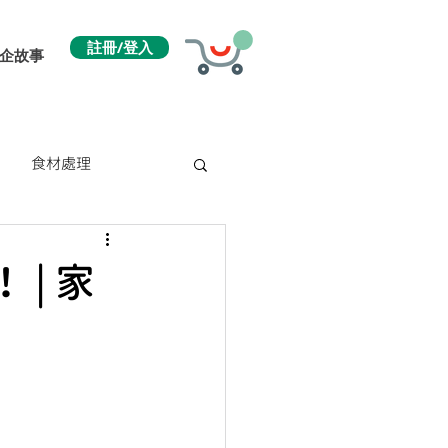
註冊/登入
企故事
食材處理
| 家