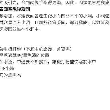
的吸引力，令到兩隻手牽得更緊。因此，肉類更容易黐底
表面空隙後凝固
數增加，炒鑊表面會產生微小而凹凸不平的小洞。小洞體
材容易流入小洞，且加熱後會凝固，導致黐底。以雞蛋為
速凝固並黏在小洞中。
食用梳打粉（不適用於鋁鑊，會變黑）
至蓋過黐底/黑色漬的位置
至水滾，中途要不斷攪拌，讓梳打粉盡快溶於水中
-8小時
底的焦黑物