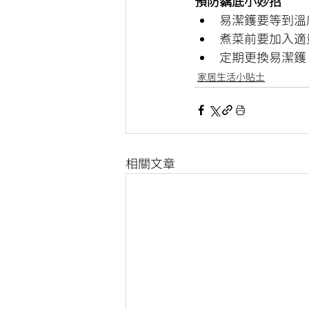
預防黐底小妙招
易潔鑊要等到溫
煮菜前要加入適
定期更換易潔鑊
家居生活小貼士
相關文章