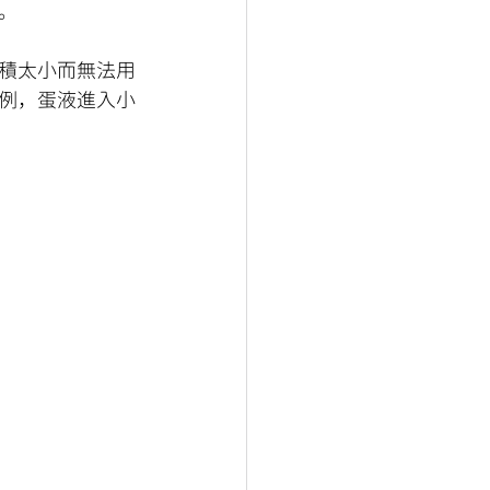
。
積太小而無法用
例，蛋液進入小