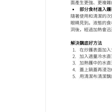
面產生更強、更複雜
部分食材進入鑊
隨著使用和清潔的次
眼睛見到。液態的食
洞後，經過加熱會迅
解決黐底好方法
在炒鑊表面加入
加入適量冷水直
加熱鑊中的水直
蓋上鍋蓋再浸泡6
用清潔布清潔黐