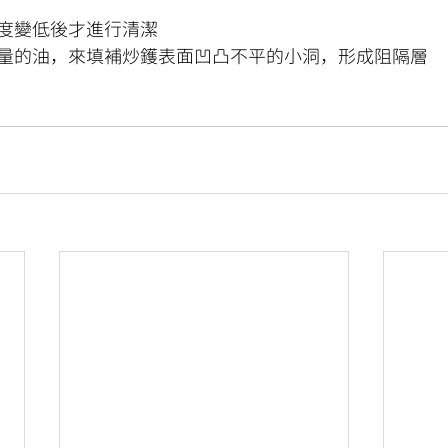
度變低後才進行清潔
量的油，來填補炒鑊表面凹凸不平的小洞，形成阻隔層