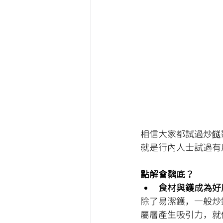
相信大家都試過炒餸
就是行內人士試過有
點解會黐底？
食材與鑊成為好
除了易潔鑊，一般炒
屬層產生吸引力，就