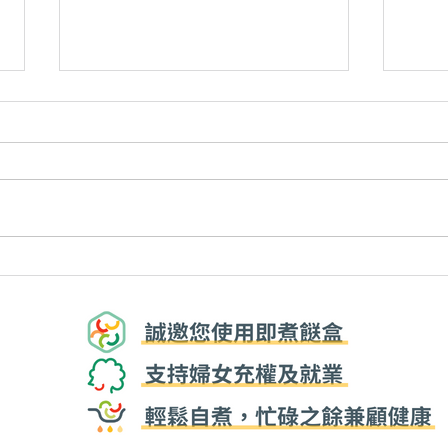
易潔塗層會致癌？唔同鑊具要
唔好
點揀？迷思大破解！ | 家居生
訣 |
活小貼士