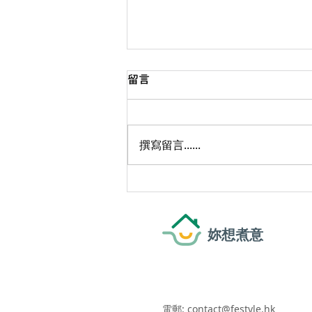
留言
撰寫留言......
天氣潮濕好辛苦? 6個回南天嘅
除濕自救方法! | 家居生活小貼
士
妳想煮意
電郵:
contact@festyle.hk
​​