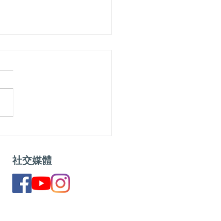
全部擺雪櫃！蔬果保存秘
 食材處理
社交媒體