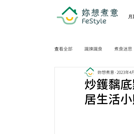
月
查看全部
識揀識食
煮食迷思
妳想煮意
2023年4
家居生活小貼士
健康生活貼
炒鑊黐底
居生活小