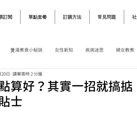
票訂閱
單點套餐
訂購方法
常見問題
社
煲湯煮食小秘訣
女性新知
疾病迷思
婦女教煮
月20日
讀畢需時 2 分鐘
士
點算好？其實一招就搞掂！ 
貼士