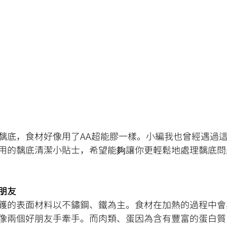
黐底，食材好像用了AA超能膠一樣。小編我也曾經遇過
用的黐底清潔小貼士，希望能夠讓你更輕鬆地處理黐底問
朋友
鑊的表面材料以不鏽鋼、鐵為主。食材在加熱的過程中會
像兩個好朋友手牽手。而肉類、蛋因為含有豐富的蛋白質