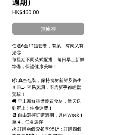
週期）
價
HK$460.00
格
無庫存
任選6至12餸套餐，有菜、有肉又有
湯🤤
每星期不同菜式配搭，每日早上新鮮
準備，保證健康美味！
📦 真空包裝，保持食材新鮮及衛生
👨🏻‍🍳 容易烹調，廚房新手都輕鬆
駕馭！
🚚 早上新鮮準備優質食材，當天送
到府上！仲免運費！
📆 自由選擇訂購週期，月內Week 1
至 4，任君選擇
💰 訂購兩個套餐享95折；訂購四個