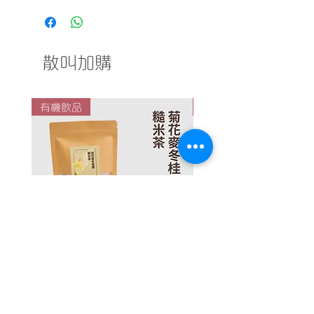
（22/6 公眾假期改為 21/6 送貨）
8時
第四個星期 26/6 - 1/7＊（1/7 公
星期一或四︰九龍東、港島、將軍澳
眾假期改為 30/6 送貨）
星期二或五︰九龍西、荃灣、葵青、
散叫加購
東涌區*
星期三或六︰屯元天、沙田區、北區
* 東涌區送貨時段只限下午5至8時
有機飲品
有機飲品
如你所選擇的地點不在以上送貨範圍
內，歡迎向我們查詢 WhatsApp
至 5647 6260。
* 結帳時請提供正確的中文地址，以
便處理
^ 村屋及唐樓（沒有升降機）、西貢
市中心、半山區及山頂區等地區或屬
偏遠地區，建議可先WhatsApp查
詢。
菊花麥冬桂圓糙米茶（禮袋裝）
黑豆黑杞子黑米南棗茶
一般價格
促銷價格
HK$96.00
HK$80.00