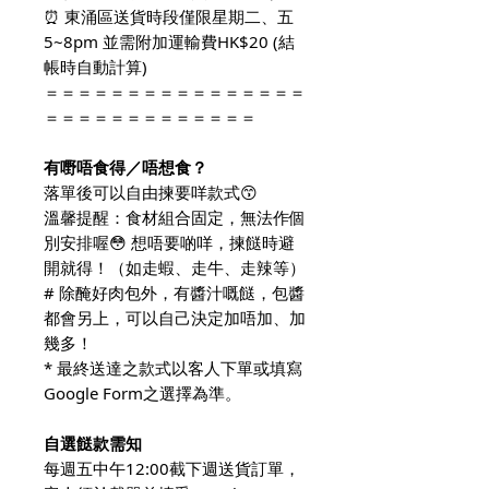
⏰ 東涌區送貨時段僅限星期二、五
5~8pm 並需附加運輸費HK$20 (結
帳時自動計算)
＝＝＝＝＝＝＝＝＝＝＝＝＝＝＝＝
＝＝＝＝＝＝＝＝＝＝＝＝＝
有嘢唔食得／唔想食？
落單後可以自由揀要咩款式😙
溫馨提醒：食材組合固定，無法作個
別安排喔😳 想唔要啲咩，揀餸時避
開就得！（如走蝦、走牛、走辣等）
# 除醃好肉包外，有醬汁嘅餸，包醬
都會另上，可以自己決定加唔加、加
幾多！
* 最終送達之款式以客人下單或填寫
Google Form之選擇為準。
自選餸款需知
每週五中午12:00截下週送貨訂單，