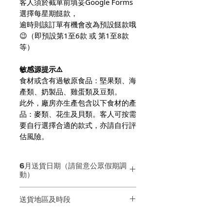
客人須於截單前填妥Google Forms
選擇每星期餸款，
逾時則該訂單有機會改為預設餸款哦
😉（即預設第1至6款 或 第1至8款
等）
敏感源提示⚠️
食材或含有過敏原食品：堅果類、海
產類、奶製品、雞蛋類及豆類。
此外，廠房亦生產包含以下食材的產
品：麥類、花生及貝類。客人可按需
要自行選擇合適的款式，亦請自行評
估風險。
6月送貨日期（請留意公眾假期調
動）
第一個星期 05/6 - 10/6
送貨地區及時段
第二個星期 12/6 - 17/6
第三個星期 19/6 - 24/6＊
送貨時段：下午3至6時 或 下午5至