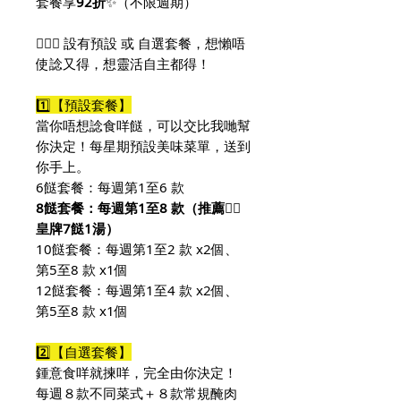
套餐享
92折
✨（不限週期）
🙆🏻‍♀️ 設有預設 或 自選套餐，想懶唔
使諗又得，想靈活自主都得！
1️⃣【預設套餐】
當你唔想諗食咩餸，可以交比我哋幫
你決定！每星期預設美味菜單，送到
你手上。
6餸套餐：每週第1至6 款
8餸套餐：每週第1至8 款（推薦👍🏻
皇牌7餸1湯）
10餸套餐：每週第1至2 款 x2個、
第5至8 款 x1個
12餸套餐：每週第1至4 款 x2個、
第5至8 款 x1個
2️⃣【自選套餐】
鍾意食咩就揀咩，完全由你決定！
每週８款不同菜式＋８款常規醃肉