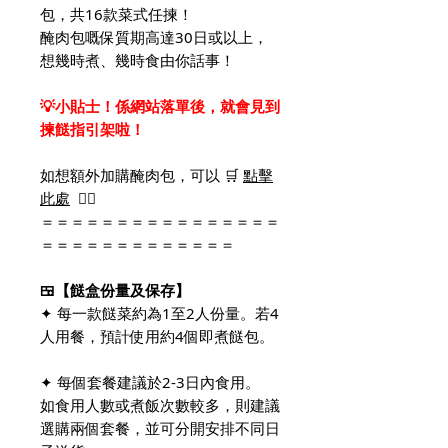
包，共16款菜式任揀！
醃肉包嘅保質期高達30日或以上，
想幾時煮、幾時食由你話事！
💡小貼士！係網站落單後，就會見到
揀餸指引架啦！
如想額外加購醃肉包，可以 🛒
點擊
此處
👈🏻
＝＝＝＝＝＝＝＝＝＝＝＝＝＝＝＝
＝＝＝＝＝＝＝＝＝＝＝＝＝
🍱【餸盒份量及保存】
✦ 每一款餸菜約為1至2人份量。若4
人用餐，預計使用約4個即煮餸包。
✦ 每個套餐建議於2-3日內食用。
如食用人數或煮飯次數較多，則建議
選購兩個套餐，並可分開安排不同日