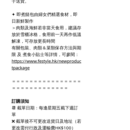
子送貨。
✦ 即煮餸包由婦女們精選食材，即
日新鮮製作
＞肉類及海鮮若非當天食用，建議存
放於雪櫃冰格，食用前一天再作低溫
解凍，可存放更長時間
有關包裝、肉類＆菜類保存方法與期
限 及 煮食小貼士等詳情，可參閱：
https://www.festyle.hk/newproduc
tpackage
＝＝＝＝＝＝＝＝＝＝＝＝＝＝＝＝
＝＝＝＝＝＝＝＝＝＝＝＝＝
訂購須知
📆 截單日期：
每逢星期五截下週訂
單
❌ 截單後不可更改送貨日及地址（若
更改需付行政及運輸費HK$100）