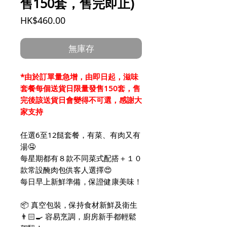
售150套，售完即止)
價
HK$460.00
格
無庫存
*由於訂單量急增，由即日起，滋味
套餐每個送貨日限量發售150套，售
完後該送貨日會變得不可選，感謝大
家支持
任選6至12餸套餐，有菜、有肉又有
湯🤤
每星期都有８款不同菜式配搭＋１０
款常設醃肉包供客人選擇😍
每日早上新鮮準備，保證健康美味！
📦 真空包裝，保持食材新鮮及衛生
👨🏻‍🍳 容易烹調，廚房新手都輕鬆