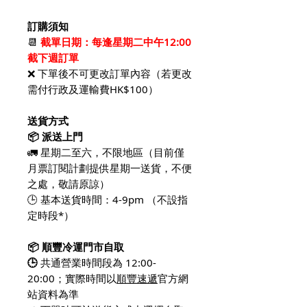
訂購須知
📆
截單日期：
每逢星期二中午12:00
截下週訂單
❌ 下單後不可更改訂單內容（若更改
需付行政及運輸費HK$100）
送貨方式
📦 派送上門
🚛 星期二至六，不限地區（目前僅
月票訂閱計劃提供星期一送貨，不便
之處，敬請原諒）
🕒 基本送貨時間：4-9pm （不設指
定時段*）
📦 順豐冷運門市自取
🕒
共通營業時間段為 12:00-
20:00；實際時間以
順豐速遞
官方網
站資料為準