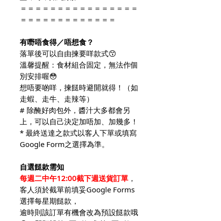
＝＝＝＝＝＝＝＝＝＝＝＝＝＝＝＝
＝＝＝＝＝＝＝＝＝＝＝＝＝
有嘢唔食得／唔想食？
落單後可以自由揀要咩款式😙
溫馨提醒：食材組合固定，無法作個
別安排喔😳
想唔要啲咩，揀餸時避開就得！（如
走蝦、走牛、走辣等）
# 除醃好肉包外，醬汁大多都會另
上，可以自己決定加唔加、加幾多！
* 最終送達之款式以客人下單或填寫
Google Form之選擇為準。
自選餸款需知
每週二中午12:00截下週送貨訂單
，
客人須於截單前填妥Google Forms
選擇每星期餸款，
逾時則該訂單有機會改為預設餸款哦