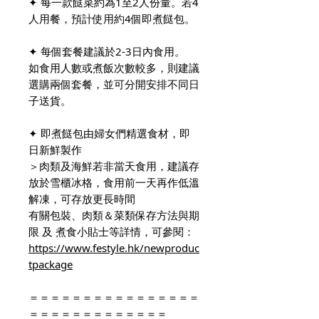
✦ 每一款餸菜約為1至2人份量。若4
人用餐，預計使用約4個即煮餸包。
✦ 每個套餐建議於2-3日內食用。
如食用人數或煮飯次數較多，則建議
選購兩個套餐，並可分開安排不同日
子送貨。
✦ 即煮餸包由婦女們精選食材，即
日新鮮製作
＞肉類及海鮮若非當天食用，建議存
放於雪櫃冰格，食用前一天再作低溫
解凍，可存放更長時間
有關包裝、肉類＆菜類保存方法與期
限 及 煮食小貼士等詳情，可參閱：
https://www.festyle.hk/newproduc
tpackage
＝＝＝＝＝＝＝＝＝＝＝＝＝＝＝＝
＝＝＝＝＝＝＝＝＝＝＝＝＝