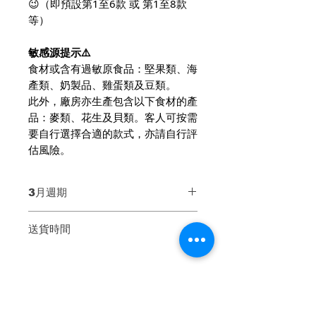
😉（即預設第1至6款 或 第1至8款
等）
敏感源提示⚠️
食材或含有過敏原食品：堅果類、海
產類、奶製品、雞蛋類及豆類。
此外，廠房亦生產包含以下食材的產
品：麥類、花生及貝類。客人可按需
要自行選擇合適的款式，亦請自行評
估風險。
3月週期
第一週 Week 1：3月3至7號
送貨時間
第二週 Week 2：3月10至14號
第三週 Week 3：3月17至21號
星期二至六 4pm - 9pm（不設指定
第四週 Week 4：3月24至28號
時段）
第五週 Week 5：3月31號至4月2
* 公眾假期不設送貨
號
* 目前僅月票訂閱計劃提供星期一送