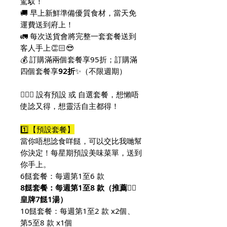
駕馭！
🚚 早上新鮮準備優質食材，當天免
運費送到府上！
🚛 每次送貨會將完整一套套餐送到
客人手上👏🏻😎
💰 訂購滿兩個套餐享95折；訂購滿
四個套餐享
92折
✨（不限週期）
🙆🏻‍♀️ 設有預設 或 自選套餐，想懶唔
使諗又得，想靈活自主都得！
1️⃣【預設套餐】
當你唔想諗食咩餸，可以交比我哋幫
你決定！每星期預設美味菜單，送到
你手上。
6餸套餐：每週第1至6 款
8餸套餐：每週第1至8 款（推薦👍🏻
皇牌7餸1湯）
10餸套餐：每週第1至2 款 x2個、
第5至8 款 x1個