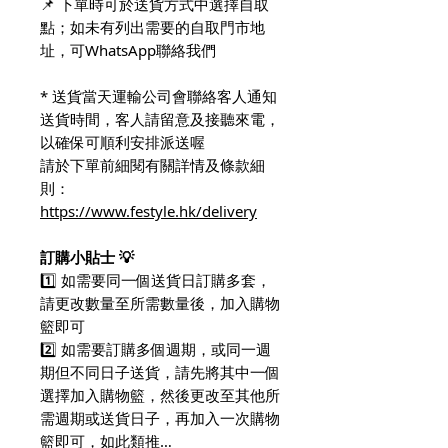
📌 下單時可於送貨方式中選擇自取
點；如未有列出需要的自取門市地
址，可WhatsApp聯絡我們
* 送貨當天運輸公司會聯絡客人通知
送貨時間，客人請留意及接聽來電，
以確保可順利安排派送喔
請於下單前細閱有關詳情及條款細
則：
https://www.festyle.hk/delivery
訂購小貼士 💡
1️⃣ 如需要同一個送貨日訂購多套，
請更改數量至所需數量後，加入購物
籃即可
2️⃣ 如需要訂購多個週期，或同一週
期但不同日子送貨，請先將其中一個
選擇加入購物籃，然後更改至其他所
需週期或送貨日子，再加入一次購物
籃即可，如此類推…