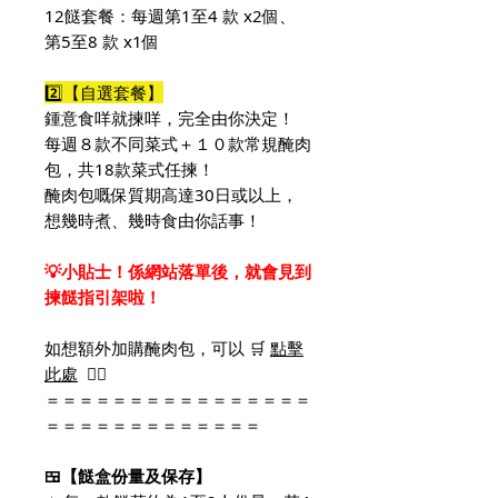
12餸套餐：每週第1至4 款 x2個、
第5至8 款 x1個
2️⃣【自選套餐】
鍾意食咩就揀咩，完全由你決定！
每週８款不同菜式＋１０款常規醃肉
包，共18款菜式任揀！
醃肉包嘅保質期高達30日或以上，
想幾時煮、幾時食由你話事！
💡小貼士！係網站落單後，就會見到
揀餸指引架啦！
如想額外加購醃肉包，可以 🛒
點擊
此處
👈🏻
＝＝＝＝＝＝＝＝＝＝＝＝＝＝＝＝
＝＝＝＝＝＝＝＝＝＝＝＝＝
🍱【餸盒份量及保存】