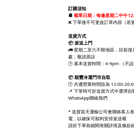
訂購須知
📆
截單日期：
每逢星期二中午12
❌ 下單後不可更改訂單內容（若更
送貨方式
📦 派送上門
🚛 星期二至六不限地區，目前
處，敬請原諒
🕒 基本送貨時間：4-9pm （不
📦 順豐冷運門市自取
🕒 共通營業時間段為 12:00-20
📌 下單時可於送貨方式中選擇
WhatsApp聯絡我們
* 送貨當天運輸公司會聯絡客人
電，以確保可順利安排派送喔
請於下單前細閱有關詳情及條款