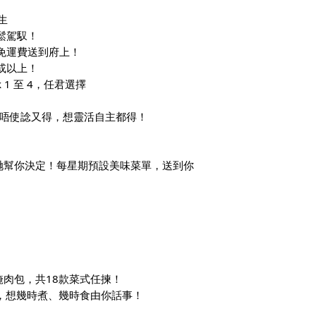
生
輕鬆駕馭！
天免運費送到府上！
或以上！
 1 至 4，任君選擇
餐，想懶唔使諗又得，想靈活自主都得！
哋幫你決定！每星期預設美味菜單，送到你
！
肉包，共18款菜式任揀！
，想幾時煮、幾時食由你話事！