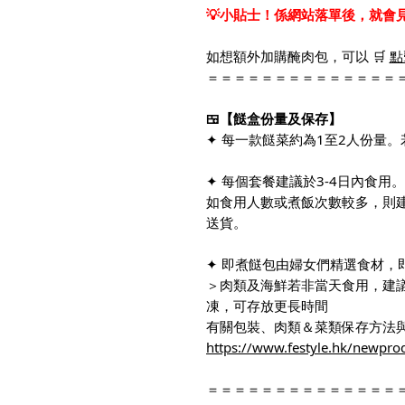
💡小貼士！係網站落單後，就會
如想額外加購醃肉包，可以 🛒
點
＝＝＝＝＝＝＝＝＝＝＝＝＝＝
🍱【餸盒份量及保存】
✦ 每一款餸菜約為1至2人份量
✦ 每個套餐建議於3-4日內食用。
如食用人數或煮飯次數較多，則
送貨。
✦ 即煮餸包由婦女們精選食材，
＞肉類及海鮮若非當天食用，建
凍，可存放更長時間
有關包裝、肉類＆菜類保存方法與
https://www.festyle.hk/newpro
＝＝＝＝＝＝＝＝＝＝＝＝＝＝