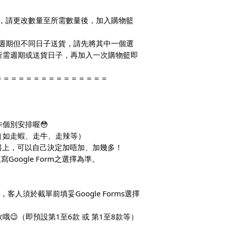
多套，請更改數量至所需數量後，加入購物籃
同一週期但不同日子送貨，請先將其中一個選
所需週期或送貨日子，再加入一次購物籃即
＝＝＝＝＝＝＝＝＝＝＝＝＝＝＝
個別安排喔😳
（如走蝦、走牛、走辣等）
另上，可以自己決定加唔加、加幾多！
Google Form之選擇為準。
，客人須於截單前填妥Google Forms選擇
😉（即預設第1至6款 或 第1至8款等）