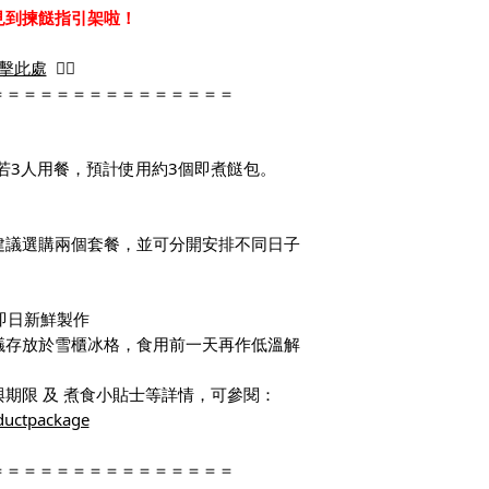
見到揀餸指引架啦！
擊此處
👈🏻
＝＝＝＝＝＝＝＝＝＝＝＝＝＝＝
。若3人用餐，預計使用約3個即煮餸包。
建議選購兩個套餐，並可分開安排不同日子
即日新鮮製作
議存放於雪櫃冰格，食用前一天再作低溫解
期限 及 煮食小貼士等詳情，可參閱：
ductpackage
＝＝＝＝＝＝＝＝＝＝＝＝＝＝＝