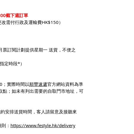
:00截下週訂單
改需付行政及運輸費HK$150）
僅月票訂閱計劃提供星期一 送貨，不便之
設指定時段*）
:00；實際時間以
順豐速遞
官方網站資料為準
自取點；如未有列出需要的自取門市地址，可
相約安排送貨時間，客人請留意及接聽來
細則：
https://www.festyle.hk/delivery