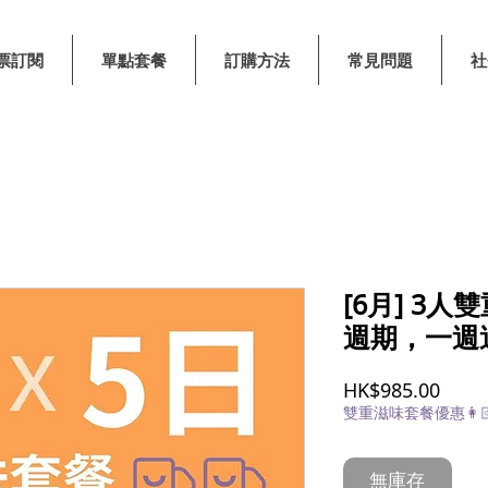
票訂閱
單點套餐
訂購方法
常見問題
社
[6月] 3
週期，一週
價
HK$985.00
格
雙重滋味套餐優惠👩🏻‍
無庫存