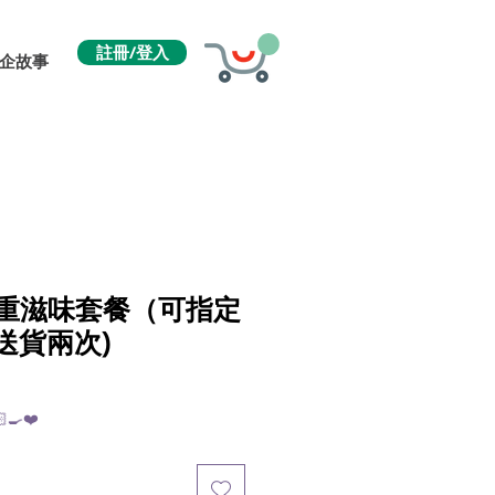
註冊/登入
企故事
人雙重滋味套餐（可指定
送貨兩次)
🍳❤️