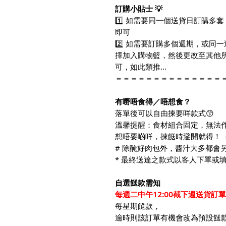
訂購小貼士 💡
1️⃣ 如需要同一個送貨日訂購
即可
2️⃣ 如需要訂購多個週期，或
擇加入購物籃，然後更改至其他
可，如此類推…
＝＝＝＝＝＝＝＝＝＝＝＝＝＝
有嘢唔食得／唔想食？
落單後可以自由揀要咩款式😙
溫馨提醒：食材組合固定，無法作
想唔要啲咩，揀餸時避開就得！
# 除醃好肉包外，醬汁大多都會
* 最終送達之款式以客人下單或填寫
自選餸款需知
每週二中午12:00截下週送貨訂單
每星期餸款，
逾時則該訂單有機會改為預設餸款哦