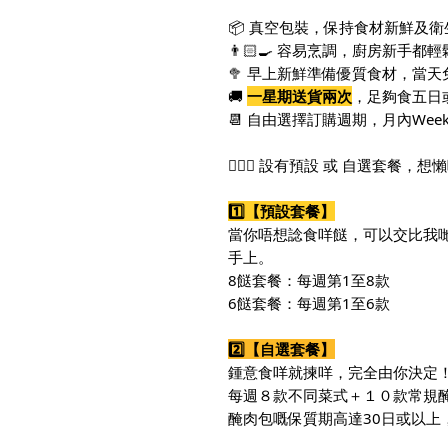
📦 真空包裝，保持食材新鮮及衛
👨🏻‍🍳 容易烹調，廚房新手都
🥦 早上新鮮準備優質食材，當
🚚
一星期送貨兩次
，足夠食五日
📆 自由選擇訂購週期，月內Week
🙆🏻‍♀️ 設有預設 或 自選套
1️⃣【預設套餐】
當你唔想諗食咩餸，可以交比我
手上。
8餸套餐：每週第1至8款
6餸套餐：每週第1至6款
2️⃣【自選套餐】
鍾意食咩就揀咩，完全由你決定
每週８款不同菜式＋１０款常規醃
醃肉包嘅保質期高達30日或以上