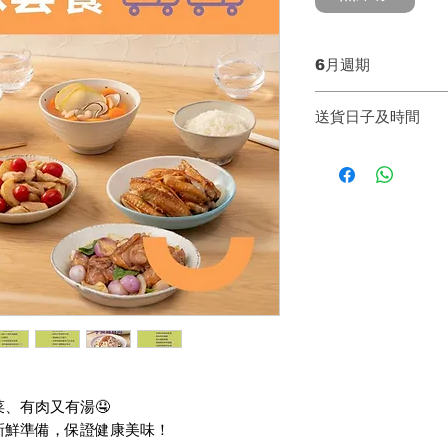
6月週期
第一週 Week 1：
送貨日子及時間
第二週 Week 2：
第三週 Week 3：
【送貨日子】
第四週 Week 4：
同一週內送貨兩次
* 公眾假期不設送貨
【基本送貨時間】4p
送貨當天會由運輸
保客人妥善收貨。 
聽來電或會造成延
# 結帳時請提供正
^ 如你所選擇的地
村屋及唐樓（沒有
馬灣等偏遠地區需收
、有肉又有湯🤤
們查詢 WhatsApp
新鮮準備，保證健康美味！