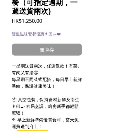
餐（可指定週期，一
週送貨兩次)
價
HK$1,250.00
格
雙重滋味套餐優惠👩🏻‍🍳❤️
無庫存
一星期送貨兩次，任選餸款！有菜、
有肉又有湯🤤
每星期不同菜式配搭，每日早上新鮮
準備，保證健康美味！
📦 真空包裝，保持食材新鮮及衛生
👨🏻‍🍳 容易烹調，廚房新手都輕鬆
駕馭！
🥦 早上新鮮準備優質食材，當天免
運費送到府上！