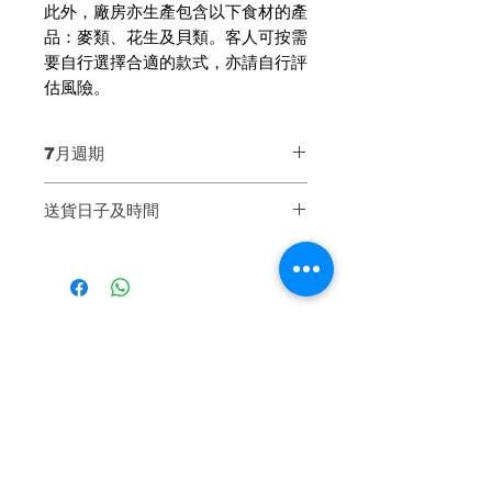
此外，廠房亦生產包含以下食材的產
品：麥類、花生及貝類。客人可按需
要自行選擇合適的款式，亦請自行評
估風險。
7月週期
第一週 Week 1：6月30至7月4號
送貨日子及時間
第二週 Week 2：7月7至11號
第三週 Week 3：7月14至18號
【送貨日子】
第四週 Week 4：7月21至25號
同一週內送貨兩次，可自選哪兩天送
第五週 Week 5：7月28至8月1號
貨
* 公眾假期不設送貨
散叫加購
【基本送貨時間】4pm - 9pm（不
設指定時段）
送貨當天會由運輸公司聯絡客人相約
有機飲品
有機飲品
送貨時間，以確保客人妥善收貨。
客人請留意及接聽電話，如未有接聽
來電或會造成延誤派送，敬請留意。