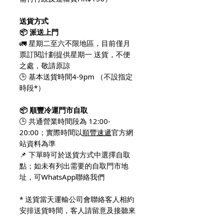
送貨方式
📦 派送上門
🚛 星期二至六不限地區，目前僅月
票訂閱計劃提供星期一 送貨，不便
之處，敬請原諒
🕒 基本送貨時間4-9pm （不設指定
時段*）
📦 順豐冷運門市自取
🕒 共通營業時間段為 12:00-
20:00；實際時間以
順豐速遞
官方網
站資料為準
📌 下單時可於送貨方式中選擇自取
點；如未有列出需要的自取門市地
址，可WhatsApp聯絡我們
* 送貨當天運輸公司會聯絡客人相約
安排送貨時間，客人請留意及接聽來