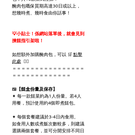
醃肉包嘅保質期高達30日或以上，
想幾時煮、幾時食由你話事！
💡小貼士！係網站落單後，就會見到
揀餸指引架啦！
如想額外加購醃肉包，可以 🛒
點擊
此處
👈🏻
＝＝＝＝＝＝＝＝＝＝＝＝＝＝＝＝
＝＝＝＝＝＝＝＝＝＝＝＝＝
🍱【餸盒份量及保存】
✦ 每一款餸菜約為1人份量。若4人
用餐，預計使用約4個即煮餸包。
✦ 每個套餐建議於3-4日內食用。
如食用人數或煮飯次數較多，則建議
選購兩個套餐，並可分開安排不同日