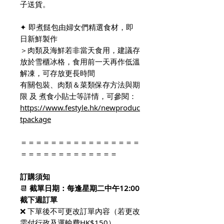
子送貨。
✦ 即煮餸包由婦女們精選食材，即
日新鮮製作
＞肉類及海鮮若非當天食用，建議存
放於雪櫃冰格，食用前一天再作低溫
解凍，可存放更長時間
有關包裝、肉類＆菜類保存方法與期
限 及 煮食小貼士等詳情，可參閱：
https://www.festyle.hk/newproduc
tpackage
＝＝＝＝＝＝＝＝＝＝＝＝＝＝＝＝
＝＝＝＝＝＝＝＝＝＝＝＝＝
訂購須知
📆
截單日期：
每逢星期二中午12:00
截下週訂單
❌ 下單後不可更改訂單內容（若更改
需付行政及運輸費HK$150）