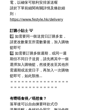
電，以確保可順利安排派送喔
請於下單前細閱有關詳情及條款細
則：
https://www.festyle.hk/delivery
訂購小貼士 💡
1️⃣ 如需要同一個送貨日訂購多套，
請更改數量至所需數量後，加入購物
籃即可
2️⃣ 如需要訂購多個週期，或同一週
期但不同日子送貨，請先將其中一個
選擇加入購物籃，然後更改至其他所
需週期或送貨日子，再加入一次購物
籃即可，如此類推…
＝＝＝＝＝＝＝＝＝＝＝＝＝＝＝＝
＝＝＝＝＝＝＝＝＝＝＝＝＝
有嘢唔食得／唔想食？
落單後可以自由揀要咩款式😙
溫馨提醒：食材組合固定，無法作個