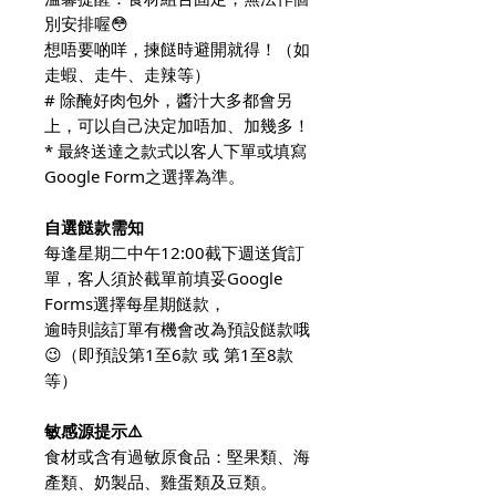
別安排喔😳
想唔要啲咩，揀餸時避開就得！（如
走蝦、走牛、走辣等）
# 除醃好肉包外，醬汁大多都會另
上，可以自己決定加唔加、加幾多！
* 最終送達之款式以客人下單或填寫
Google Form之選擇為準。
自選餸款需知
每逢星期二中午12:00截下週送貨訂
單，客人須於截單前填妥Google
Forms選擇每星期餸款，
逾時則該訂單有機會改為預設餸款哦
😉（即預設第1至6款 或 第1至8款
等）
敏感源提示⚠️
食材或含有過敏原食品：堅果類、海
產類、奶製品、雞蛋類及豆類。