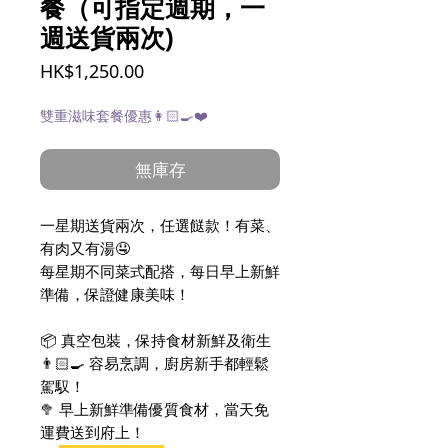
餐（可指定週期，一
週送貨兩次)
價
HK$1,250.00
格
雙重滋味套餐優惠👩🏻‍🍳❤️
無庫存
一星期送貨兩次，任選餸款！有菜、
有肉又有湯🤤
每星期不同菜式配搭，每日早上新鮮
準備，保證健康美味！
📦 真空包裝，保持食材新鮮及衛生
👨🏻‍🍳 容易烹調，廚房新手都輕鬆
駕馭！
🥦 早上新鮮準備優質食材，當天免
運費送到府上！