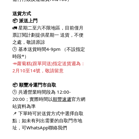
送貨方式
📦 派送上門
🚛 星期二至六不限地區，目前僅月
票訂閱計劃提供星期一 送貨，不便
之處，敬請原諒
🕒 基本送貨時間4-9pm （不設指定
時段*）
🥕蘿蔔糕(跟單同送)指定送貨週為：
2月10至14號，敬請留意
📦 順豐冷運門市自取
🕒 共通營業時間段為 12:00-
20:00；實際時間以
順豐速遞
官方網
站資料為準
📌 下單時可於送貨方式中選擇自取
點；如未有列出需要的自取門市地
址，可WhatsApp聯絡我們