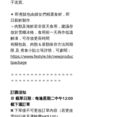
子送貨。
✦ 即煮餸包由婦女們精選食材，即
日新鮮製作
＞肉類及海鮮若非當天食用，建議存
放於雪櫃冰格，食用前一天再作低溫
解凍，可存放更長時間
有關包裝、肉類＆菜類保存方法與期
限 及 煮食小貼士等詳情，可參閱：
https://www.festyle.hk/newproduc
tpackage
＝＝＝＝＝＝＝＝＝＝＝＝＝＝＝＝
＝＝＝＝＝＝＝＝＝＝＝＝＝
訂購須知
📆
截單日期：
每逢星期二中午12:00
截下週訂單
❌ 下單後不可更改訂單內容（若更改
需付行政及運輸費HK$100）