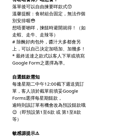
落單後可以自由揀要咩款式😙
溫馨提醒：食材組合固定，無法作個
別安排喔😳
想唔要啲咩，揀餸時避開就得！（如
走蝦、走牛、走辣等）
# 除醃好肉包外，醬汁大多都會另
上，可以自己決定加唔加、加幾多！
* 最終送達之款式以客人下單或填寫
Google Form之選擇為準。
自選餸款需知
每逢星期二中午12:00截下週送貨訂
單，客人須於截單前填妥Google
Forms選擇每星期餸款，
逾時則該訂單有機會改為預設餸款哦
😉（即預設第1至6款 或 第1至8款
等）
敏感源提示⚠️