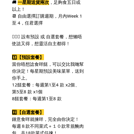
🚚
一星期送貨兩次
，足夠食五日或
以上！
📆 自由選擇訂購週期，月內Week 1
至 4，任君選擇
🙆🏻‍♀️ 設有預設 或 自選套餐，想懶唔
使諗又得，想靈活自主都得！
1️⃣【預設套餐】
當你唔想諗食咩餸，可以交比我哋幫
你決定！每星期預設美味菜單，送到
你手上。
12餸套餐：每週第1至4 款 x2個、
第5至8 款 x1個
8餸套餐：每週第1至8 款
2️⃣【自選套餐】
鍾意食咩就揀咩，完全由你決定！
每週８款不同菜式＋
１０
款常規醃肉
包，共18款菜式任揀！