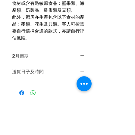
食材或含有過敏原食品：堅果類、海
產類、奶製品、雞蛋類及豆類。
此外，廠房亦生產包含以下食材的產
品：麥類、花生及貝類。客人可按需
要自行選擇合適的款式，亦請自行評
估風險。
2月週期
第一週 Week 1：2月3至7號
送貨日子及時間
第二週 Week 2：2月10至14號
第四週 Week 4：2月24至28號
【送貨日子】
同一週內送貨兩次，可自選哪一天送
貨
* 公眾假期不設送貨
散叫加購
【基本送貨時間】4pm - 9pm（不
設指定時段）
送貨當天會由運輸公司聯絡客人相約
有機飲品
有機飲品
送貨時間，以確保客人妥善收貨。