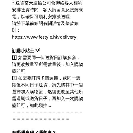
* 送貨當天運輸公司會聯絡客人相約
安排送貨時間，客人請留意及接聽來
電，以確保可順利安排派送喔
請於下單前細閱有關詳情及條款細
則：
https://www.festyle.hk/delivery
訂購小貼士 💡
1️⃣ 如需要同一個送貨日訂購多套，
請更改數量至所需數量後，加入購物
籃即可
2️⃣ 如需要訂購多個週期，或同一週
期但不同日子送貨，請先將其中一個
選擇加入購物籃，然後更改至其他所
需週期或送貨日子，再加入一次購物
籃即可，如此類推…
＝＝＝＝＝＝＝＝＝＝＝＝＝＝＝＝
＝＝＝＝＝＝＝＝＝＝＝＝＝
有嘢唔食得／唔想食？