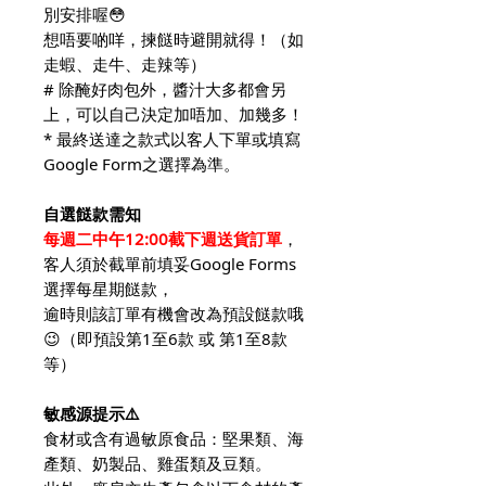
別安排喔😳
想唔要啲咩，揀餸時避開就得！（如
走蝦、走牛、走辣等）
# 除醃好肉包外，醬汁大多都會另
上，可以自己決定加唔加、加幾多！
* 最終送達之款式以客人下單或填寫
Google Form之選擇為準。
自選餸款需知
每週二中午12:00截下週送貨訂單
，
客人須於截單前填妥Google Forms
選擇每星期餸款，
逾時則該訂單有機會改為預設餸款哦
😉（即預設第1至6款 或 第1至8款
等）
敏感源提示⚠️
食材或含有過敏原食品：堅果類、海
產類、奶製品、雞蛋類及豆類。