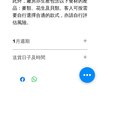
此外，廠房亦生產包含以下食材的產
品：麥類、花生及貝類。客人可按需
要自行選擇合適的款式，亦請自行評
估風險。
1月週期
第一週 Week 1：1月2至4號
送貨日子及時間
第二週 Week 2：1月8至11號
第三週 Week 3：1月15至18號
【送貨日子】
第四週 Week 4：1月22至25號
同一週內送貨兩次，可自選哪一天送
貨
* 公眾假期不設送貨
散叫加購
【基本送貨時間】3pm - 9pm（不
設時段）
送貨當天會由運輸公司聯絡客人相約
有機飲品
有機飲品
送貨時間，以確保客人妥善收貨。
客人請留意及接聽電話，如未有接聽
來電或會造成延誤派送，敬請留意。