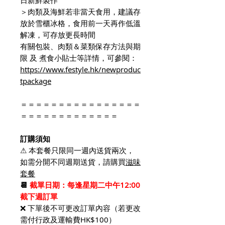
＞肉類及海鮮若非當天食用，建議存
放於雪櫃冰格，食用前一天再作低溫
解凍，可存放更長時間
有關包裝、肉類＆菜類保存方法與期
限 及 煮食小貼士等詳情，可參閱：
https://www.festyle.hk/newproduc
tpackage
＝＝＝＝＝＝＝＝＝＝＝＝＝＝＝＝
＝＝＝＝＝＝＝＝＝＝＝＝＝
訂購須知
⚠ 本套餐只限同一週內送貨兩次，
如需分開不同週期送貨，請購買
滋味
套餐
📆
截單日期：
每逢星期二中午12:00
截下週訂單
❌ 下單後不可更改訂單內容（若更改
需付行政及運輸費HK$100）