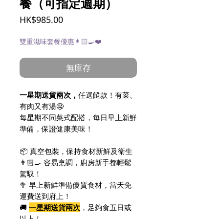
餐（可指定週期）
價
HK$985.00
格
雙重滋味套餐優惠👩🏻‍🍳❤️
無庫存
一星期送貨兩次，
任選餸款！有菜、
有肉又有湯🤤
每星期不同菜式配搭，每日早上新鮮
準備，保證健康美味！
📦 真空包裝，保持食材新鮮及衛生
👨🏻‍🍳 容易烹調，廚房新手都輕鬆
駕馭！
🥦 早上新鮮準備優質食材，當天免
運費送到府上！
🚚
一星期送貨兩次
，足夠食五日或
以上！