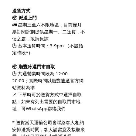
送貨方式
📦 派送上門
🚛 星期三至六不限地區，目前僅月
票訂閱計劃提供星期一、二送貨，不
便之處，敬請原諒
🕒 基本送貨時間：3-9pm （不設指
定時段*）
📦 順豐冷運門市自取
🕒 共通營業時間段為 12:00-
20:00；實際時間以
順豐速遞
官方網
站資料為準
📌 下單時可於送貨方式中選擇自取
點；如未有列出需要的自取門市地
址，可WhatsApp聯絡我們
* 送貨當天運輸公司會聯絡客人相約
安排送貨時間，客人請留意及接聽來