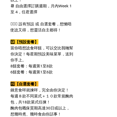
📆 自由選擇訂購週期，月內Week 1
至 4，任君選擇
🙆🏻‍♀️ 設有預設 或 自選套餐，想懶唔
使諗又得，想靈活自主都得！
1️⃣【預設套餐】
當你唔想諗食咩餸，可以交比我哋幫
你決定！每星期預設美味菜單，送到
你手上。
8餸套餐：每週第1至8款
6餸套餐：每週第1至6款
2️⃣【自選套餐】
鍾意食咩就揀咩，完全由你決定！
每週８款不同菜式＋１０款常規醃肉
包，共18款菜式任揀！
醃肉包嘅保質期高達30日或以上，
想幾時煮、幾時食由你話事！