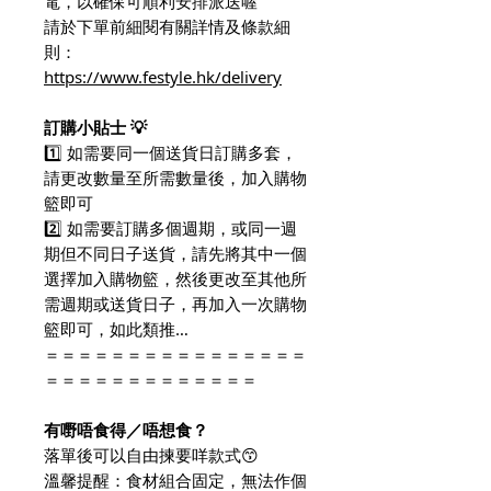
電，以確保可順利安排派送喔
請於下單前細閱有關詳情及條款細
則：
https://www.festyle.hk/delivery
訂購小貼士 💡
1️⃣ 如需要同一個送貨日訂購多套，
請更改數量至所需數量後，加入購物
籃即可
2️⃣ 如需要訂購多個週期，或同一週
期但不同日子送貨，請先將其中一個
選擇加入購物籃，然後更改至其他所
需週期或送貨日子，再加入一次購物
籃即可，如此類推…
＝＝＝＝＝＝＝＝＝＝＝＝＝＝＝＝
＝＝＝＝＝＝＝＝＝＝＝＝＝
有嘢唔食得／唔想食？
落單後可以自由揀要咩款式😙
溫馨提醒：食材組合固定，無法作個