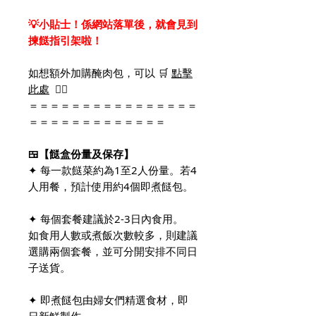
💡小貼士！係網站落單後，就會見到
揀餸指引架啦！
如想額外加購醃肉包，可以 🛒
點擊
此處
👈🏻
＝＝＝＝＝＝＝＝＝＝＝＝＝＝＝＝
＝＝＝＝＝＝＝＝＝＝＝＝＝
🍱【餸盒份量及保存】
✦ 每一款餸菜約為1至2人份量。若4
人用餐，預計使用約4個即煮餸包。
✦ 每個套餐建議於2-3日內食用。
如食用人數或煮飯次數較多，則建議
選購兩個套餐，並可分開安排不同日
子送貨。
✦ 即煮餸包由婦女們精選食材，即
日新鮮製作