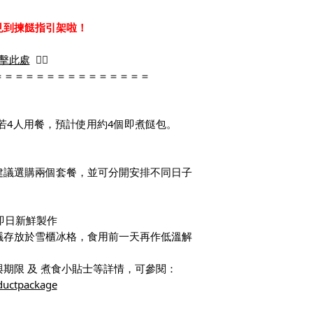
見到揀餸指引架啦！
擊此處
👈🏻
＝＝＝＝＝＝＝＝＝＝＝＝＝＝＝
。若4人用餐，預計使用約4個即煮餸包。
建議選購兩個套餐，並可分開安排不同日子
即日新鮮製作
議存放於雪櫃冰格，食用前一天再作低溫解
期限 及 煮食小貼士等詳情，可參閱：
ductpackage