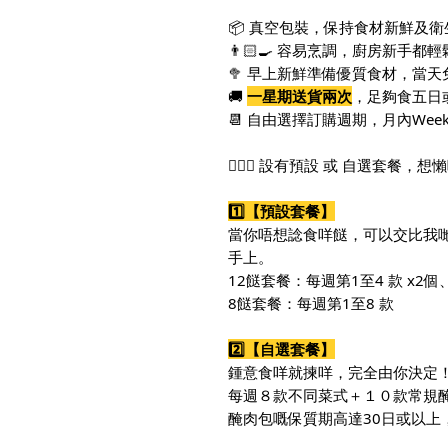
📦 真空包裝，保持食材新鮮及衛
👨🏻‍🍳 容易烹調，廚房新手都
🥦 早上新鮮準備優質食材，當
🚚
一星期送貨兩次
，足夠食五日
📆 自由選擇訂購週期，月內Week
🙆🏻‍♀️ 設有預設 或 自選套
1️⃣【預設套餐】
當你唔想諗食咩餸，可以交比我
手上。
12餸套餐：每週第1至4 款 x2個、
8餸套餐：每週第1至8 款
2️⃣【自選套餐】
鍾意食咩就揀咩，完全由你決定
每週８款不同菜式＋
１０
款常規
醃肉包嘅保質期高達30日或以上