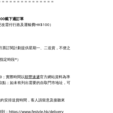
＝＝＝＝＝＝＝＝＝＝＝＝＝＝＝
:00截下週訂單
改需付行政及運輸費HK$100）
僅月票訂閱計劃提供星期一、二送貨，不便之
設指定時段*）
:00；實際時間以
順豐速遞
官方網站資料為準
自取點；如未有列出需要的自取門市地址，可
相約安排送貨時間，客人請留意及接聽來
細則：
https://www.festyle.hk/delivery