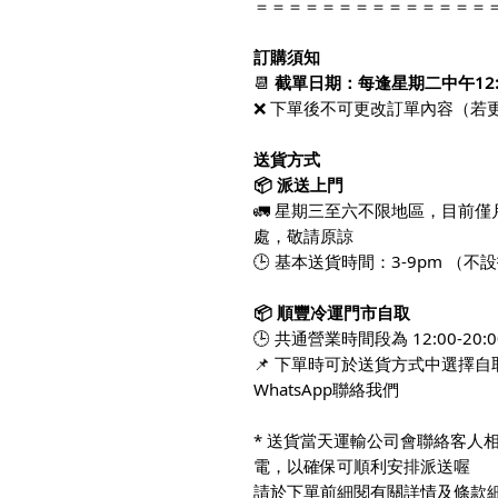
＝＝＝＝＝＝＝＝＝＝＝＝＝＝
訂購須知
📆
截單日期：
每逢星期二中午12
❌ 下單後不可更改訂單內容（若更
送貨方式
📦 派送上門
🚛 星期三至六不限地區，目前
處，敬請原諒
🕒 基本送貨時間：3-9pm （不
📦 順豐冷運門市自取
🕒 共通營業時間段為 12:00-20
📌 下單時可於送貨方式中選擇
WhatsApp聯絡我們
* 送貨當天運輸公司會聯絡客人
電，以確保可順利安排派送喔
請於下單前細閱有關詳情及條款