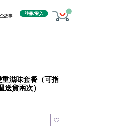
註冊/登入
企故事
4人雙重滋味套餐（可指
週送貨兩次）