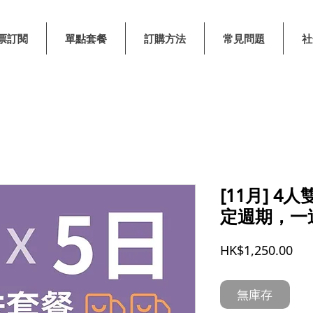
票訂閱
單點套餐
訂購方法
常見問題
社
[11月] 
定週期，一
價
HK$1,250.00
格
無庫存