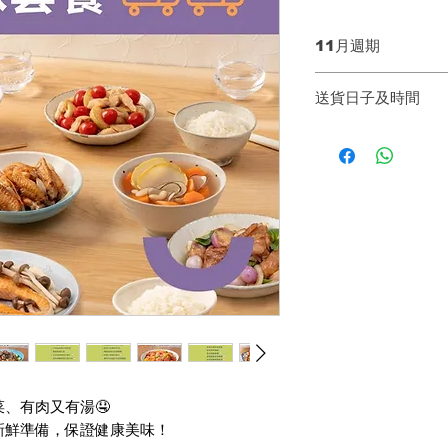
11月週期
第一週Week1: 1
送貨日子及時間
第二週Week2: 1
第三週Week3: 1
【送貨日子】
第四週Week4: 1
同一週內送貨兩次
* 公眾假期不設送貨
【基本送貨時間】3p
送貨當天會由運輸
保客人妥善收貨。 
聽來電或會造成延
# 結帳時請提供正
^ 如你所選擇的地
村屋及唐樓（沒有
山頂區等偏遠地區，歡
5647 6260。
、有肉又有湯🤤
新鮮準備，保證健康美味！