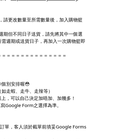
多套，請更改數量至所需數量後，加入購物籃
同一週期但不同日子送貨，請先將其中一個選
所需週期或送貨日子，再加入一次購物籃即
＝＝＝＝＝＝＝＝＝＝＝＝＝＝＝
個別安排喔😳
（如走蝦、走牛、走辣等）
另上，可以自己決定加唔加、加幾多！
Google Form之選擇為準。
單，客人須於截單前填妥Google Forms