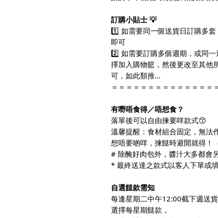
訂購小貼士 💡
1️⃣ 如需要同一個送貨日訂購
即可
2️⃣ 如需要訂購多個週期，或
擇加入購物籃，然後更改至其他
可，如此類推…
＝＝＝＝＝＝＝＝＝＝＝＝＝＝
有嘢唔食得／唔想食？
落單後可以自由揀要咩款式😙
溫馨提醒：食材組合固定，無法作
想唔要啲咩，揀餸時避開就得！
# 除醃好肉包外，醬汁大多都會
* 最終送達之款式以客人下單或填寫
自選餸款需知
每逢星期二中午12:00截下週送貨訂
選擇每星期餸款，