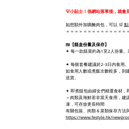
💡小貼士！係網站落單後，就會
如想額外加購醃肉包，可以 🛒
點
＝＝＝＝＝＝＝＝＝＝＝＝＝＝
🍱【餸盒份量及保存】
✦ 每一款餸菜約為1至2人份量
✦ 每個套餐建議於2-3日內食用。
如食用人數或煮飯次數較多，則
送貨。
✦ 即煮餸包由婦女們精選食材，
＞肉類及海鮮若非當天食用，建
凍，可存放更長時間
有關包裝、肉類＆菜類保存方法與
https://www.festyle.hk/newpro