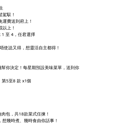
生
輕鬆駕馭！
天免運費送到府上！
或以上！
 1 至 4，任君選擇
餐，想懶唔使諗又得，想靈活自主都得！
哋幫你決定！每星期預設美味菜單，送到你
第5至8 款 x1個
！
醃肉包，共18款菜式任揀！
，想幾時煮、幾時食由你話事！