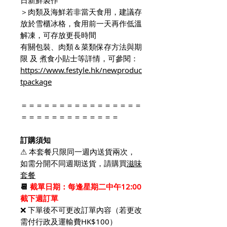
＞肉類及海鮮若非當天食用，建議存
放於雪櫃冰格，食用前一天再作低溫
解凍，可存放更長時間
有關包裝、肉類＆菜類保存方法與期
限 及 煮食小貼士等詳情，可參閱：
https://www.festyle.hk/newproduc
tpackage
＝＝＝＝＝＝＝＝＝＝＝＝＝＝＝＝
＝＝＝＝＝＝＝＝＝＝＝＝＝
訂購須知
⚠ 本套餐只限同一週內送貨兩次，
如需分開不同週期送貨，請購買
滋味
套餐
📆
截單日期：
每逢星期二中午12:00
截下週訂單
❌ 下單後不可更改訂單內容（若更改
需付行政及運輸費HK$100）