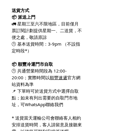
送貨方式
📦 派送上門
🚛 星期三至六不限地區，目前僅月
票訂閱計劃提供星期一、二送貨，不
便之處，敬請原諒
🕒 基本送貨時間：3-9pm （不設指
定時段*）
📦 順豐冷運門市自取
🕒 共通營業時間段為 12:00-
20:00；實際時間以
順豐速遞
官方網
站資料為準
📌 下單時可於送貨方式中選擇自取
點；如未有列出需要的自取門市地
址，可WhatsApp聯絡我們
* 送貨當天運輸公司會聯絡客人相約
安排送貨時間，客人請留意及接聽來