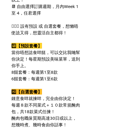
📆 自由選擇訂購週期，月內Week 1
至 4，任君選擇
🙆🏻‍♀️ 設有預設 或 自選套餐，想懶唔
使諗又得，想靈活自主都得！
1️⃣【預設套餐】
當你唔想諗食咩餸，可以交比我哋幫
你決定！每星期預設美味菜單，送到
你手上。
8餸套餐：每週第1至8款
6餸套餐：每週第1至6款
2️⃣【自選套餐】
鍾意食咩就揀咩，完全由你決定！
每週８款不同菜式＋１０款常規醃肉
包，共18款菜式任揀！
醃肉包嘅保質期高達30日或以上，
想幾時煮、幾時食由你話事！