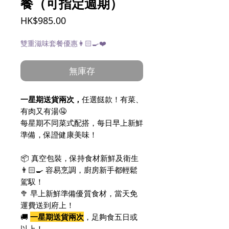
餐（可指定週期）
價
HK$985.00
格
雙重滋味套餐優惠👩🏻‍🍳❤️
無庫存
一星期送貨兩次，
任選餸款！有菜、
有肉又有湯🤤
每星期不同菜式配搭，每日早上新鮮
準備，保證健康美味！
📦 真空包裝，保持食材新鮮及衛生
👨🏻‍🍳 容易烹調，廚房新手都輕鬆
駕馭！
🥦 早上新鮮準備優質食材，當天免
運費送到府上！
🚚
一星期送貨兩次
，足夠食五日或
以上！