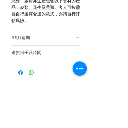
此外，廠房亦生產包含以下食材的產
品：麥類、花生及貝類。客人可按需
要自行選擇合適的款式，亦請自行評
估風險。
11月週期
第一週 Week 1：11月6至9號
送貨日子及時間
第二週 Week 2：11月13至16號
第三週 Week 3：11月20至23號
【送貨日子】
第四週 Week 4：11月27至30號
同一週內送貨兩次，可自選哪一天送
貨
* 公眾假期不設送貨
散叫加購
【基本送貨時間】3pm - 9pm（不
設時段）
送貨當天會由運輸公司聯絡客人相約
有機飲品
有機飲品
送貨時間，以確保客人妥善收貨。
客人請留意及接聽電話，如未有接聽
來電或會造成延誤派送，敬請留意。