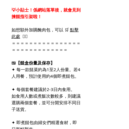
💡小貼士！係網站落單後，就會見到
揀餸指引架啦！
如想額外加購醃肉包，可以 🛒
點擊
此處
👈🏻
＝＝＝＝＝＝＝＝＝＝＝＝＝＝＝＝
＝＝＝＝＝＝＝＝＝＝＝＝＝
🍱【餸盒份量及保存】
✦ 每一款餸菜約為1至2人份量。若4
人用餐，預計使用約4個即煮餸包。
✦ 每個套餐建議於2-3日內食用。
如食用人數或煮飯次數較多，則建議
選購兩個套餐，並可分開安排不同日
子送貨。
✦ 即煮餸包由婦女們精選食材，即
日新鮮製作