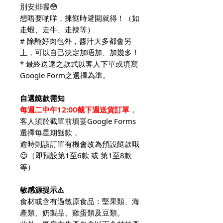
別安排喔😳
想唔要啲咩，揀餸時避開就得！（如
走蝦、走牛、走辣等）
# 除醃好肉包外，醬汁大多都會另
上，可以自己決定加唔加、加幾多！
* 最終送達之款式以客人下單或填寫
Google Form之選擇為準。
自選餸款需知
每週二中午12:00截下週送貨訂單
，
客人須於截單前填妥Google Forms
選擇每星期餸款，
逾時則該訂單有機會改為預設餸款哦
😉（即預設第1至6款 或 第1至8款
等）
敏感源提示⚠️
食材或含有過敏原食品：堅果類、海
產類、奶製品、雞蛋類及豆類。