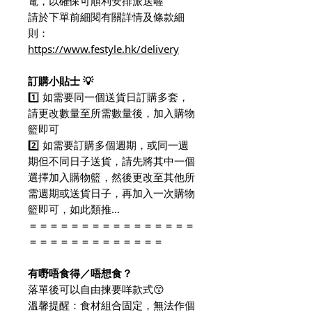
電，以確保可順利安排派送喔
請於下單前細閱有關詳情及條款細
則：
https://www.festyle.hk/delivery
訂購小貼士 💡
1️⃣ 如需要同一個送貨日訂購多套，
請更改數量至所需數量後，加入購物
籃即可
2️⃣ 如需要訂購多個週期，或同一週
期但不同日子送貨，請先將其中一個
選擇加入購物籃，然後更改至其他所
需週期或送貨日子，再加入一次購物
籃即可，如此類推…
＝＝＝＝＝＝＝＝＝＝＝＝＝＝＝＝
＝＝＝＝＝＝＝＝＝＝＝＝＝
有嘢唔食得／唔想食？
落單後可以自由揀要咩款式😙
溫馨提醒：食材組合固定，無法作個