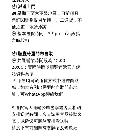
📦 派送上門
🚛 星期三至六不限地區，目前僅月
票訂閱計劃提供星期一、二送貨，不
便之處，敬請原諒
🕒 基本送貨時間：3-9pm （不設指
定時段*）
📦 順豐冷運門市自取
🕒 共通營業時間段為 12:00-
20:00；實際時間以
順豐速遞
官方網
站資料為準
📌 下單時可於送貨方式中選擇自取
點；如未有列出需要的自取門市地
址，可WhatsApp聯絡我們
* 送貨當天運輸公司會聯絡客人相約
安排送貨時間，客人請留意及接聽來
電，以確保可順利安排派送喔
請於下單前細閱有關詳情及條款細