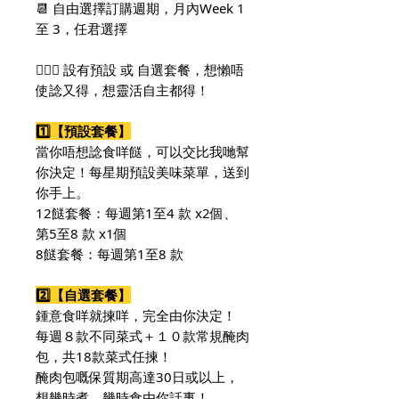
📆 自由選擇訂購週期，月內Week 1
至 3，任君選擇
🙆🏻‍♀️ 設有預設 或 自選套餐，想懶唔
使諗又得，想靈活自主都得！
1️⃣【預設套餐】
當你唔想諗食咩餸，可以交比我哋幫
你決定！每星期預設美味菜單，送到
你手上。
12餸套餐：每週第1至4 款 x2個、
第5至8 款 x1個
8餸套餐：每週第1至8 款
2️⃣【自選套餐】
鍾意食咩就揀咩，完全由你決定！
每週８款不同菜式＋
１０
款常規醃肉
包，共18款菜式任揀！
醃肉包嘅保質期高達30日或以上，
想幾時煮、幾時食由你話事！