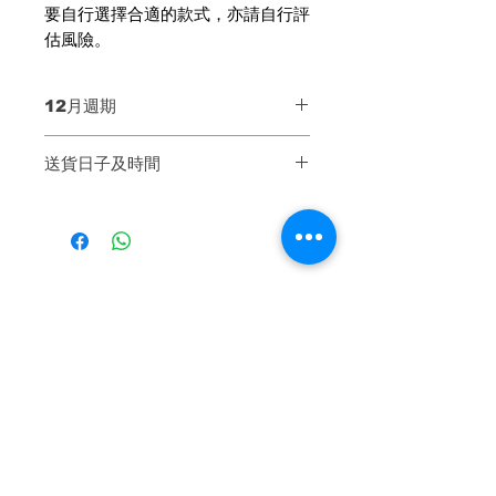
要自行選擇合適的款式，亦請自行評
估風險。
12月週期
第一週Week1: 12月4至7號
送貨日子及時間
第二週Week2: 12月11至14號
第三週Week3: 12月18至21號
【送貨日子】
同一週內送貨兩次，可自選哪一天送
貨
* 公眾假期不設送貨
散叫加購
【基本送貨時間】3pm - 9pm（不
設指定時段）
送貨當天會由運輸公司聯絡客人相約
有機飲品
有機飲品
送貨時間，以確保客人妥善收貨。
客人請留意及接聽電話，如未有接聽
來電或會造成延誤派送，敬請留意。
# 結帳時請提供正確的中文地址，以