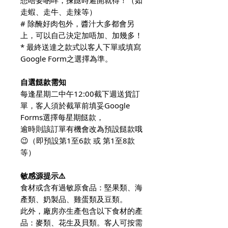
走蝦、走牛、走辣等）
# 除醃好肉包外，醬汁大多都會另
上，可以自己決定加唔加、加幾多！
* 最終送達之款式以客人下單或填寫
Google Form之選擇為準。
自選餸款需知
每逢星期二中午12:00截下週送貨訂
單，客人須於截單前填妥Google
Forms選擇每星期餸款，
逾時則該訂單有機會改為預設餸款哦
😉（即預設第1至6款 或 第1至8款
等）
敏感源提示⚠️
食材或含有過敏原食品：堅果類、海
產類、奶製品、雞蛋類及豆類。
此外，廠房亦生產包含以下食材的產
品：麥類、花生及貝類。客人可按需