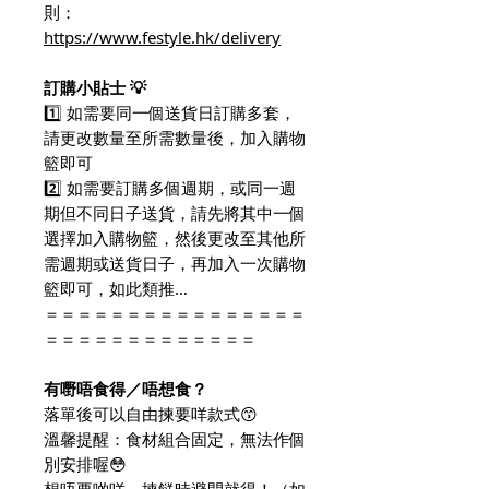
則：
https://www.festyle.hk/delivery
訂購小貼士 💡
1️⃣ 如需要同一個送貨日訂購多套，
請更改數量至所需數量後，加入購物
籃即可
2️⃣ 如需要訂購多個週期，或同一週
期但不同日子送貨，請先將其中一個
選擇加入購物籃，然後更改至其他所
需週期或送貨日子，再加入一次購物
籃即可，如此類推…
＝＝＝＝＝＝＝＝＝＝＝＝＝＝＝＝
＝＝＝＝＝＝＝＝＝＝＝＝＝
有嘢唔食得／唔想食？
落單後可以自由揀要咩款式😙
溫馨提醒：食材組合固定，無法作個
別安排喔😳
想唔要啲咩，揀餸時避開就得！（如