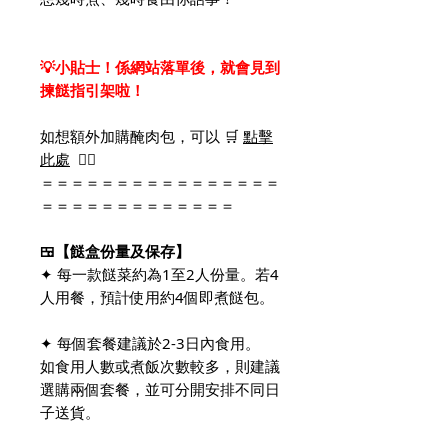
💡小貼士！係網站落單後，就會見到
揀餸指引架啦！
如想額外加購醃肉包，可以 🛒
點擊
此處
👈🏻
＝＝＝＝＝＝＝＝＝＝＝＝＝＝＝＝
＝＝＝＝＝＝＝＝＝＝＝＝＝
🍱【餸盒份量及保存】
✦ 每一款餸菜約為1至2人份量。若4
人用餐，預計使用約4個即煮餸包。
✦ 每個套餐建議於2-3日內食用。
如食用人數或煮飯次數較多，則建議
選購兩個套餐，並可分開安排不同日
子送貨。