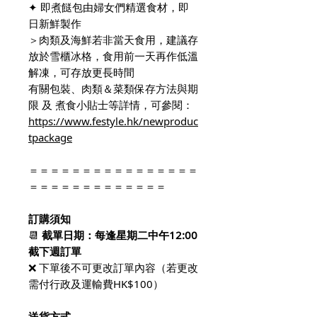
✦ 即煮餸包由婦女們精選食材，即
日新鮮製作
＞肉類及海鮮若非當天食用，建議存
放於雪櫃冰格，食用前一天再作低溫
解凍，可存放更長時間
有關包裝、肉類＆菜類保存方法與期
限 及 煮食小貼士等詳情，可參閱：
https://www.festyle.hk/newproduc
tpackage
＝＝＝＝＝＝＝＝＝＝＝＝＝＝＝＝
＝＝＝＝＝＝＝＝＝＝＝＝＝
訂購須知
📆
截單日期：
每逢星期二中午12:00
截下週訂單
❌ 下單後不可更改訂單內容（若更改
需付行政及運輸費HK$100）
送貨方式