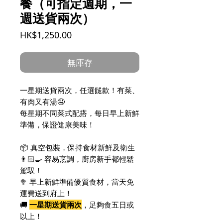
餐（可指定週期，一
週送貨兩次）
價
HK$1,250.00
格
無庫存
一星期送貨兩次，任選餸款！有菜、
有肉又有湯🤤
每星期不同菜式配搭，每日早上新鮮
準備，保證健康美味！
📦 真空包裝，保持食材新鮮及衛生
👨🏻‍🍳 容易烹調，廚房新手都輕鬆
駕馭！
🥦 早上新鮮準備優質食材，當天免
運費送到府上！
🚚
一星期送貨兩次
，足夠食五日或
以上！