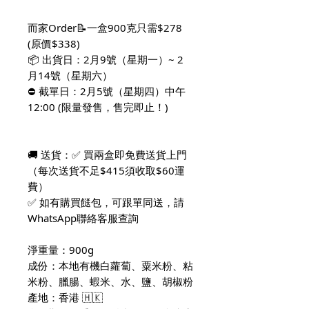
而家Order📝一盒900克只需$278
(原價$338)
📦 出貨日：2月9號（星期一）~ 2
月14號（星期六）
⛔ 截單日：2月5號（星期四）中午
12:00 (限量發售，售完即止！)
🚚 送貨：✅ 買兩盒即免費送貨上門
（每次送貨不足$415須收取$60運
費）
✅ 如有購買餸包，可跟單同送，請
WhatsApp聯絡客服查詢
淨重量：900g
成份：本地有機白蘿蔔、粟米粉、粘
米粉、臘腸、蝦米、水、鹽、胡椒粉
產地：香港 🇭🇰