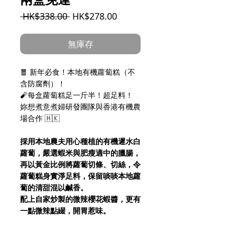
一
促
 HK$338.00 
HK$278.00
般
銷
價
價
無庫存
格
格
🧧 新年必食！本地有機蘿蔔糕（不
含防腐劑）！
🧨每盒蘿蔔糕足一斤半！超足料！
妳想煮意煮婦研發團隊與香港有機農
場合作 🇭🇰
採用本地農夫用心種植的有機遲水白
蘿蔔，嚴選蝦米與肥瘦適中的臘腸，
再以黃金比例將蘿蔔切條、切絲，令
蘿蔔糕身實淨足料，保留啖啖本地蘿
蔔的清甜混以鹹香。
配上自家炒製的微辣櫻花蝦醬，更有
一點微辣點綴，開胃惹味。