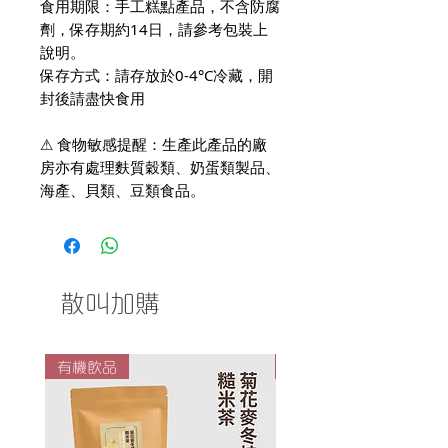
食用期限：手工糕點產品，不含防腐
劑，保存期約14日，請參考包裝上
說明。
保存方式：請存放於0-4°C冷藏，開
封後請盡快食用
⚠ 食物敏感提醒：生產此產品的廠
房亦有處理麩質穀類、奶蛋類製品、
海產、貝類、豆類食品。
散叫加購
有機飲品
有機飲品