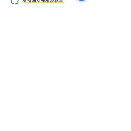
關於我們
社交媒體
社企故事
營養專欄
媒體報導
婦女自煮微型創業培訓計劃
聯絡我們
訂閱WhatsApp頻道
訂購須知
​月票訂閱計劃
產品包裝
付款/送貨安排