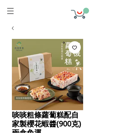
啖啖粗條蘿蔔糕配自
家製櫻花蝦醬(900克)
兩盒免運