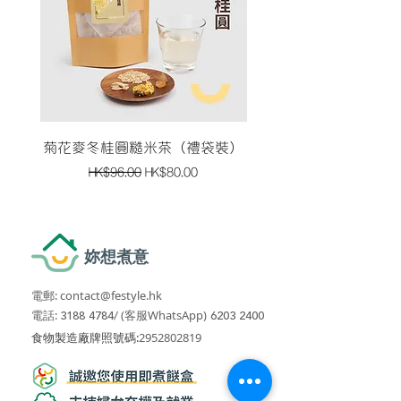
菊花麥冬桂圓糙米茶（禮袋裝）
黑豆黑杞子黑米南棗茶
一般價格
促銷價格
HK$96.00
HK$80.00
妳想煮意
電郵:
contact@festyle.hk
​​
電話:
3188 4784
/
(客服WhatsApp)
6203 2400
​食物製造廠牌照號碼:
2952802819