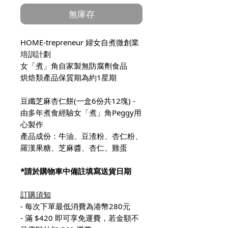
價
價
無庫存
格
格
HOME-trepreneur 婦女自煮微創業
培訓計劃
女「煮」角自家製無防腐劑食品
烘焙類產品保質期為約1星期
豆纖芝麻杏仁餅(一盒6份共12塊) -
由多年煮食經驗女「煮」角Peggy用
心製作
產品成份：牛油、豆渣粉、杏仁粉、
羅漢果糖、芝麻醬、杏仁、雞蛋
*請於購物車中備註填寫送貨日期
訂購須知
- 每次下單最低消費為港幣280元
- 滿 $420 即可享免運費，若金額不