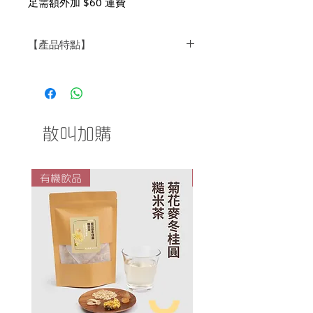
足需額外加 $60 運費
【產品特點】
豆渣粉代替麵粉、羅漢果糖代替砂
糖，適合糖尿人士，無麩質飲食
一口酥，方便食用
加入芝麻杏仁，好味之餘營養豐富
散叫加購
一盒6份共12塊輕鬆分享
有機飲品
有機飲品