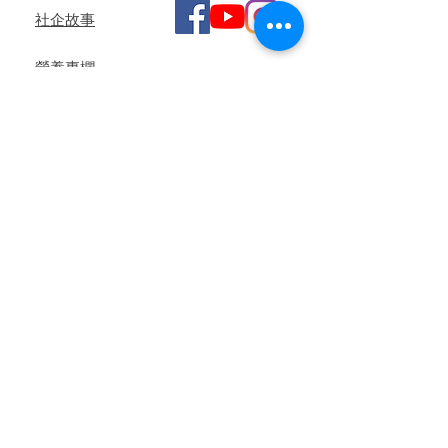
社企故事
營養專欄
媒體報導
婦女自煮微型創業培訓計劃
聯絡我們
訂閱WhatsApp頻道
訂購須知
​月票訂閱計劃
產品包裝
付款/送貨安排
常見問題
使用條款
私隱政策