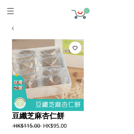
豆纖芝麻杏仁餅
一
促
 HK$115.00 
HK$95.00
般
銷