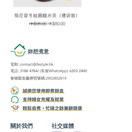
菊花麥冬桂圓糙米茶（禮袋裝）
黑豆黑杞子黑米南棗茶
一般價格
促銷價格
HK$96.00
HK$80.00
妳想煮意
電郵:
contact@festyle.hk
​​
電話:
3188 4784
/
(客服WhatsApp)
6203 2400
​食物製造廠牌照號碼:
2952802819
關於我們
社交媒體