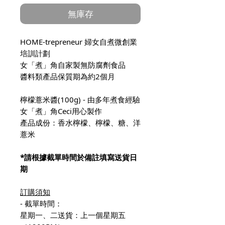
價
價
無庫存
格
格
HOME-trepreneur 婦女自煮微創業
培訓計劃
女「煮」角自家製無防腐劑食品
醬料類產品保質期為約2個月
檸檬薏米醬(100g) - 由多年煮食經驗
女「煮」角Ceci用心製作
產品成份：香水檸檬、檸檬、糖、洋
薏米
*請根據截單時間於備註填寫送貨日
期
訂購須知
- 截單時間：
星期一、二送貨：上一個星期五