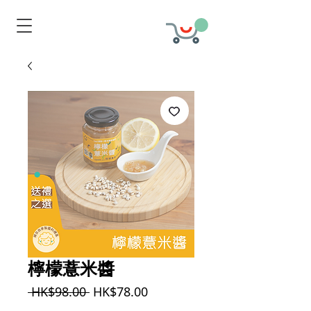
檸檬薏米醬
一
促
 HK$98.00 
HK$78.00
般
銷