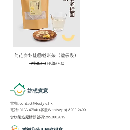
菊花麥冬桂圓糙米茶（禮袋裝）
黑豆黑杞子黑米南棗茶
一般價格
促銷價格
HK$96.00
HK$80.00
妳想煮意
電郵:
contact@festyle.hk
​​
電話:
3188 4784
/
(客服WhatsApp)
6203 2400
​食物製造廠牌照號碼:
2952802819