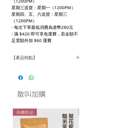
（1200PM）
星期三送貨：星期一（1200PM）
星期四、五、六送貨：星期三
（1200PM）
- 每次下單最低消費為港幣280元
- 滿 $420 即可享免運費，若金額不
足需額外加 $60 運費
【產品特點】
採用進口及本地有機檸檬配搭出好滋
味
含有豐富維他命C及纖維素
可配搭多種食材的萬用醬
散叫加購
有機飲品
有機飲品