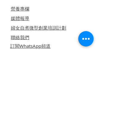
營養專欄
媒體報導
婦女自煮微型創業培訓計劃
聯絡我們
訂閱WhatsApp頻道
訂購須知
​月票訂閱計劃
產品包裝
付款/送貨安排
常見問題
使用條款
私隱政策