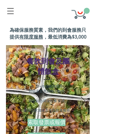
為確保服務質素，我們的到會服務只
提供
有限度服務
，
最低消費為$3,000
餐飲到會及團
體飯盒
由 20+年經驗西廚及
經驗家庭煮婦聯手制作
•
款式結合婦女住家食譜
•
優質住家滋味及中西飲食服務
索取發票或報價