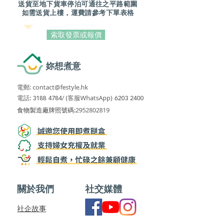
送貨至地下貨車停泊可通往之平路範圍
如需送貨上樓，運費請參考下單表格
索取發票或報價
妳想煮意
電郵:
contact@festyle.hk
​​
電話:
3188 4784
/
(客服WhatsApp)
6203 2400
​食物製造廠牌照號碼:
2952802819
關於我們
社交媒體
社企故事