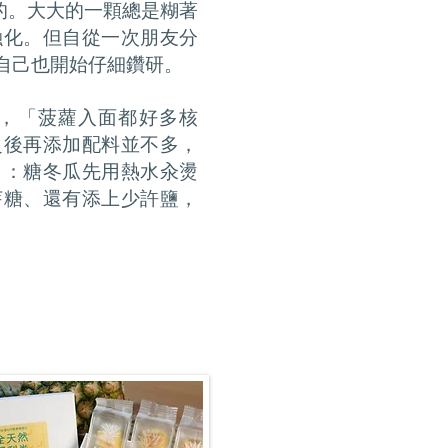
酥的。大大的一顆總是糊著
融化。但自從一次朋友分
自己也開始仔細鑽研。
，「菠蘿入面都好多核
之後再添加配料並不多，
」：糖冬瓜先用熱水汆燙
芽糖、還有添上少許鹽，