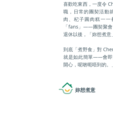
喜歡吃東西，一度令 C
職，日常的團契活動
肉、杞子圓肉糕一一
「fans」——團契
退休以後，「妳想煮意」又
到底「煮野食」對 Ch
就是如此簡單——會即
開心，呢啲呃唔到的。
妳想煮意