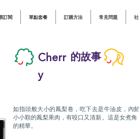
票訂閱
單點套餐
訂購方法
常見問題
社
的故事
Cherr
y
如指頭般大小的鳳梨卷，吃下去是牛油皮，內
小小顆的鳳梨果肉，有咬口又清新。這是女煮角 Ch
的精華。