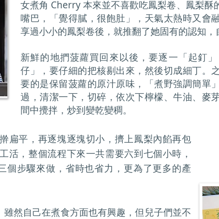
女煮角 Cherry 本來並不喜歡吃鳳梨卷、鳳梨
嘴巴，「覺得膩，很飽肚」，天氣太熱時又會
享過小小的鳳梨卷後，就推翻了她固有的認知，
新鮮的地捫菠蘿買回來以後，要逐一「起釘」
仔」，要仔細的把核剔出來，然後切成細丁。
要的是保留菠蘿的原汁原味，「煮野強調簡單
過，清潔一下，切碎，依次下檸檬、牛油、麥
間中攪拌，炒到變乾變稠。
擀扁平，再逐塊逐塊切小，擠上鳳梨內餡再包
工活，整個流程下來一共需要六到七個小時，
會分開三個步驟來做，省時也省力，更為了更多的產
年退休。雖然自己在煮食方面也有興趣，但兒子們並不