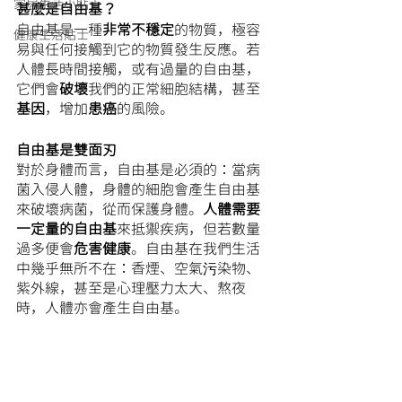
家居生活小貼士
甚麼是自由基？
自由基是一種
非常不穩定
的物質，極容
健康生活貼士
易與任何接觸到它的物質發生反應。若
人體長時間接觸，或有過量的自由基，
它們會
破壞
我們的正常細胞結構，甚至
基因
，增加
患癌
的風險。
自由基是雙面刃
對於身體而言，自由基是必須的：當病
菌入侵人體，身體的細胞會產生自由基
來破壞病菌，從而保護身體。
人體需要
一定量的自由基
來抵禦疾病，但若數量
過多便會
危害健康
。自由基在我們生活
中幾乎無所不在：香煙、空氣污染物、
紫外線，甚至是心理壓力太大、熬夜
時，人體亦會產生自由基。