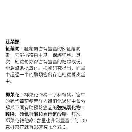
蔬菜類
紅蘿蔔
：紅蘿蔔含有豐富的β-紅蘿蔔
素，它能捕獲自由基，保護細胞。其
次，紅蘿蔔亦都含有豐富的酚類成份，
能夠幫助抗氧化。根據研究指出，而當
中超過一半的酚類會儲存在紅蘿蔔皮當
中。
椰菜花
：椰菜花作為十字科植物，當中
的硫代葡萄糖苷在人體消化過程中會分
解成不同有助預防癌症的
強抗氧化物
：
吲哚、硫氰酸酯和異硫氰酸酯。其次，
椰菜花維他命C含量也非常豐富：每100
克椰菜花就有65毫克維他命C。