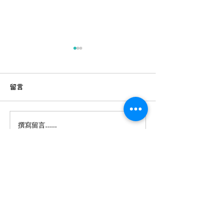
留言
撰寫留言......
豬油健康嗎？植物牛油是
蔬菜要食齊五種
健康陷阱？營養學家帶你
西醫角度多面睇 
看懂脂肪的秘密 | 識揀識食
妳想煮意
電郵:
contact@festyle.hk
​​
電話:
3188 4784
/
(客服WhatsApp)
6203 2400