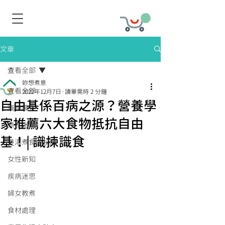
文章
查看全部
妳想煮意
查看全部
2022年12月7日
讀畢需時 2 分鐘
自由基係百病之源？營養學
識揀識食
家推薦六大食物抵抗自由
煮食迷思
基！| 識揀識食
煲湯煮食小秘訣
女性新知
疾病迷思
婦女教煮
食材處理