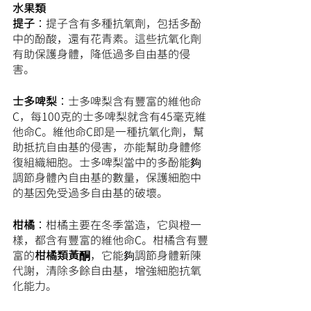
水果類
提子
：提子含有多種抗氧劑，包括多酚
中的酚酸，還有花青素。這些抗氧化劑
有助保護身體，降低過多自由基的侵
害。
士多啤梨
：士多啤梨含有豐富的維他命
C，每100克的士多啤梨就含有45毫克維
他命C。維他命C即是一種抗氧化劑，幫
助抵抗自由基的侵害，亦能幫助身體修
復組織細胞。士多啤梨當中的多酚能夠
調節身體內自由基的數量，保護細胞中
的基因免受過多自由基的破壞。
柑橘
：柑橘主要在冬季當造，它與橙一
樣，都含有豐富的維他命C。柑橘含有豐
富的
柑橘類黃酮
，它能夠調節身體新陳
代謝，清除多餘自由基，增強細胞抗氧
化能力。