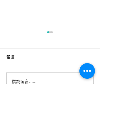
留言
撰寫留言......
洗衣機變成細菌重災區？
唔好全部擺雪櫃
大公開！洗衣機保養全攻
存秘訣 | 食材處
略 | 家居生活小貼士
妳想煮意
電郵:
contact@festyle.hk
​​
電話:
3188 4784
/
(客服WhatsApp)
6203 2400