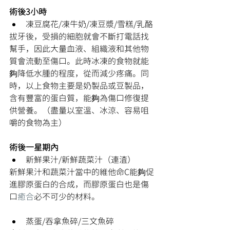
術後3小時
凍豆腐花/凍牛奶/凍豆漿/雪糕/乳酪
拔牙後，受損的細胞就會不斷打電話找
幫手，因此大量血液、組織液和其他物
質會流動至傷口。此時冰凍的食物就能
夠降低水腫的程度，從而減少疼痛。同
時，以上食物主要是奶製品或豆製品，
含有豐富的蛋白質，能夠為傷口修復提
供營養。（盡量以室溫、冰涼、容易咀
嚼的食物為主）
術後一星期內
新鮮果汁/新鮮蔬菜汁（連渣）
新鮮果汁和蔬菜汁當中的維他命C能夠促
進膠原蛋白的合成，而膠原蛋白也是傷
口
癒合
必不可少的材料。
蒸蛋/吞拿魚碎/三文魚碎