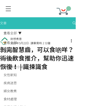
文章
查看全部
妳想煮意
查看全部
2023年5月22日
讀畢需時 2 分鐘
剝完智慧齒，可以食啲咩？
識揀識食
術後飲食推介，幫助你迅速
煮食迷思
恢復！ | 識揀識食
煲湯煮食小秘訣
女性新知
疾病迷思
婦女教煮
食材處理