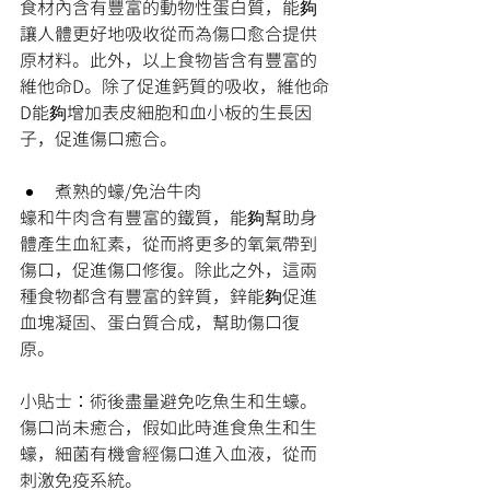
食材內含有豐富的動物性蛋白質，能夠
讓人體更好地吸收從而為傷口愈合提供
原材料。此外，以上食物皆含有豐富的
維他命D。除了促進鈣質的吸收，維他命
D能夠增加表皮細胞和血小板的生長因
子，促進傷口癒合。
煮熟的蠔/免治牛肉
蠔和牛肉含有豐富的鐵質，能夠幫助身
體產生血紅素，從而將更多的氧氣帶到
傷口，促進傷口修復。除此之外，這兩
種食物都含有豐富的鋅質，鋅能夠促進
血塊凝固、蛋白質合成，幫助傷口復
原。
小貼士：術後盡量避免吃魚生和生蠔。
傷口尚未癒合，假如此時進食魚生和生
蠔，細菌有機會經傷口進入血液，從而
刺激免疫系統。