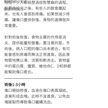
家居生活小貼士
相信不少人都經歷過拔智慧齒的過程，
智慧齒拔完之後，有些人的臉會腫起
健康生活貼士
來，也有人會感到疼痛。如果想減少疼
痛、讓傷口盡快恢復，食物的選擇就非
常重要。
針對術後恢復，食物主要的作用是消
炎、提供能量和營養。要注意的是，手
術後，病人口腔的傷口尚未癒合，有可
能會感到疼痛而無法正常進食。因此食
物質地應以凍、流質和軟為主。食物當
中的蛋白質、鐵質、維他命C、D和鋅都
能幫助傷口癒合。
術後1-3小時
傷口開始修復，血液在傷口表面凝結，
逐漸形成血塊。此時不宜進食，以免血
塊破裂而導致傷口繼續流血。